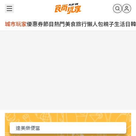
城市玩家
優惠券
節目
熱門
美食
旅行
懶人包
親子
生活
日韓