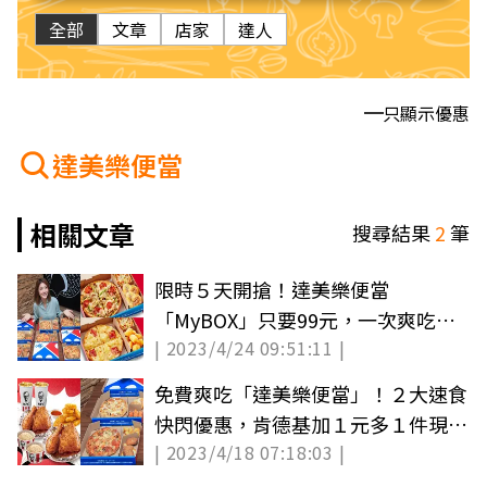
全部
文章
店家
達人
只顯示優惠
達美樂便當
相關文章
搜尋結果
2
筆
限時５天開搶！達美樂便當
「MyBOX」只要99元，一次爽吃主
| 2023/4/24 09:51:11 |
餐、副食有肉有菜
免費爽吃「達美樂便當」！２大速食
快閃優惠，肯德基加１元多１件現省
| 2023/4/18 07:18:03 |
51元