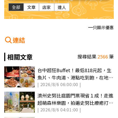
全部
文章
店家
達人
只顯示優惠
連結
相關文章
搜尋結果
2566
筆
台中超狂Buffet！最低818元起，生
魚片、牛肉湯、港點吃到飽，在地人
| 2026/8/6 06:00:00 |
最高７折
濟州史努比庭園門票現省１成！走進
超萌森林樂園，拍遍史努比療癒打卡
| 2026/8/6 04:01:00 |
景點