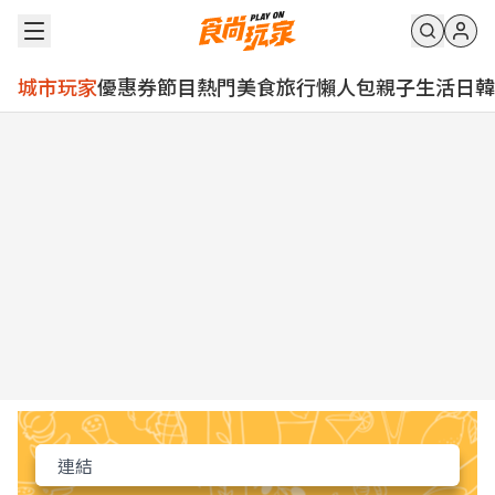
城市玩家
優惠券
節目
熱門
美食
旅行
懶人包
親子
生活
日韓