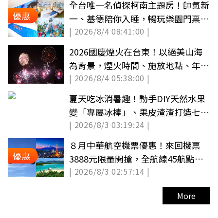
全台唯一名偵探柯南主題房！帥氣新
優惠
一、基德陪你入睡，暢玩樂園門票最
| 2026/8/4 08:41:00 |
低100元
2026國慶煙火在台東！以絕美山海
為背景，煙火時間、施放地點、年度
| 2026/8/4 05:38:00 |
主題公開
夏天吃冰消暑趣！動手DIY天然水果
變「專屬冰棒」、果皮渣渣打造七彩
| 2026/8/3 03:19:24 |
蠟筆
８月中華航空機票優惠！來回機票
優惠
3888元限量開搶，全航線45航點下
| 2026/8/3 02:57:14 |
殺８折起
More