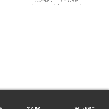
#
惠中蔬食
#
台北景點
募
業務服務
節目版權銷售