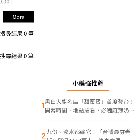
0:00 |
More
搜尋結果
0
筆
搜尋結果
0
筆
小編強推薦
黑白大廚名店「甜蜜蜜」首度登台！
1
開幕時間、地點搶看，必嗑麻辣奶油
蝦
九份、淡水都輸它！「台灣最夯老
2