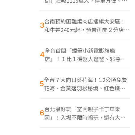
街」狂吸1113萬人，停車方便、特
色美食多
台南預約困難燒肉店插旗大安區！
3
和牛丼240元起，預告再開２分店、
地點曝光
全台首間「蠟筆小新電影旗艦
4
店」！１比１機器人爸爸、邪惡正
男，百款周邊買翻
全台７大向日葵花海！1.2公頃免費
5
花海、金黃落羽松秘境、紅色鐵橋
同框
台北最好玩「室內親子卡丁車樂
6
園」！入場不限時暢玩，還有大螢
幕Switch遊戲區