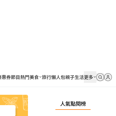
優惠券
節目
熱門
美食
旅行
懶人包
親子
生活
更多
人氣點閱榜