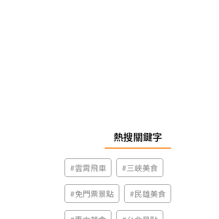
熱搜關鍵字
#
雲霄飛車
#
三峽美食
#
免門票景點
#
民雄美食