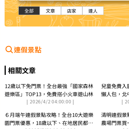
全部
文章
店家
達人
連假景點
相關文章
12歲以下免門票！全台最強「國家森林
兒童免費入
遊樂區」TOP13，免費搭小火車遊山林
懶人包，北
| 2026/4/2 04:00:00 |
| 2
新）
６月端午連假景點攻略！全台10大遊樂
清明連假景
園門票優惠，18歲以下、在地居民都免
農場門票買