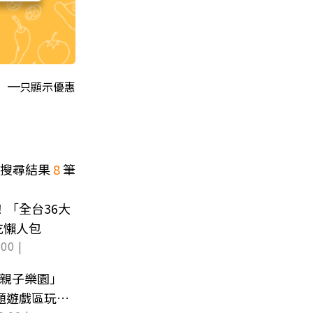
只顯示優惠
搜尋結果
8
筆
！「全台36大
吃懶人包
00 |
內親子樂園」
主題遊戲區玩到