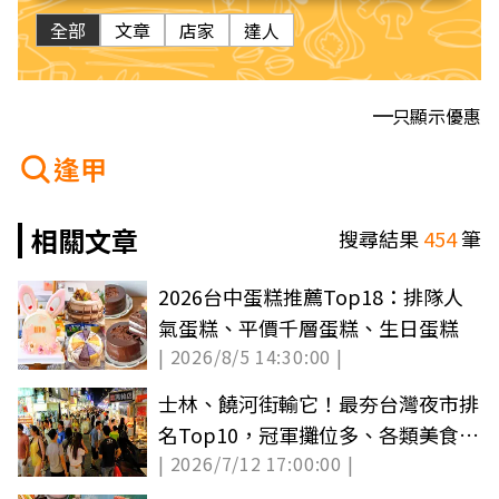
全部
文章
店家
達人
只顯示優惠
逢甲
相關文章
搜尋結果
454
筆
2026台中蛋糕推薦Top18：排隊人
氣蛋糕、平價千層蛋糕、生日蛋糕
| 2026/8/5 14:30:00 |
士林、饒河街輸它！最夯台灣夜市排
名Top10，冠軍攤位多、各類美食應
| 2026/7/12 17:00:00 |
有盡有