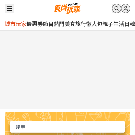
城市玩家
優惠券
節目
熱門
美食
旅行
懶人包
親子
生活
日韓