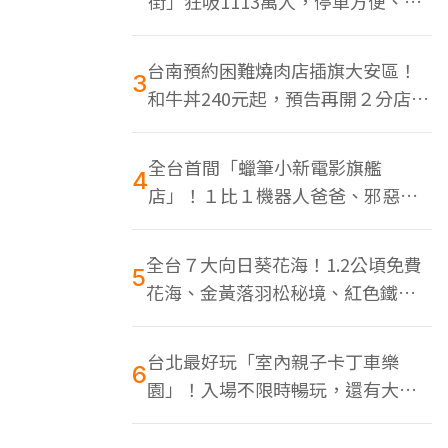
街」狂吸1113萬人，停車方便、特
色美食多
台南預約困難燒肉店插旗大安區！
3
和牛丼240元起，預告再開２分店、
地點曝光
全台首間「蠟筆小新電影旗艦
4
店」！１比１機器人爸爸、邪惡正
男，百款周邊買翻
全台７大向日葵花海！1.2公頃免費
5
花海、金黃落羽松秘境、紅色鐵橋
同框
台北最好玩「室內親子卡丁車樂
6
園」！入場不限時暢玩，還有大螢
幕Switch遊戲區