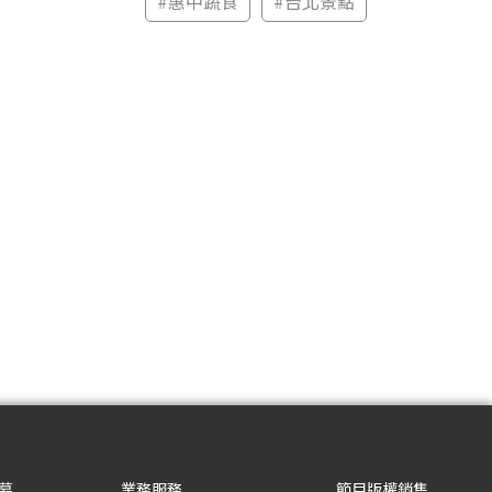
#
惠中蔬食
#
台北景點
募
業務服務
節目版權銷售