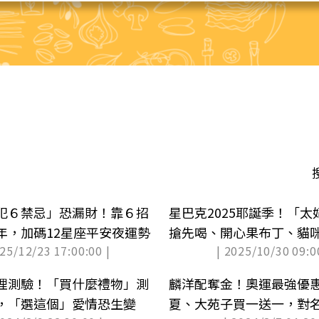
犯６禁忌」恐漏財！靠６招
星巴克2025耶誕季！「
年，加碼12星座平安夜運勢
搶先喝、開心果布丁、貓
025/12/23 17:00:00 |
| 2025/10/30 09:0
理測驗！「買什麼禮物」測
麟洋配奪金！奧運最強優惠
，「選這個」愛情恐生變
夏、大苑子買一送一，對