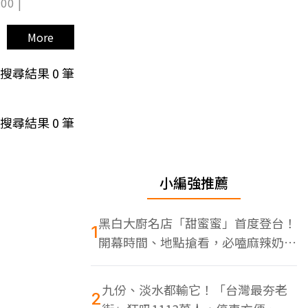
00 |
More
搜尋結果
0
筆
搜尋結果
0
筆
小編強推薦
黑白大廚名店「甜蜜蜜」首度登台！
1
開幕時間、地點搶看，必嗑麻辣奶油
蝦
九份、淡水都輸它！「台灣最夯老
2