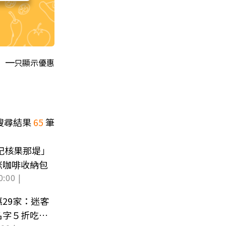
只顯示優惠
搜尋結果
65
筆
太妃核果那堤」
咪咖啡收納包
0:00 |
29家：迷客
名字５折吃馬