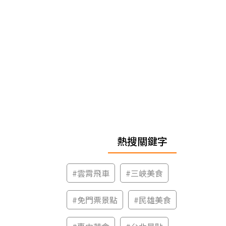
熱搜關鍵字
#
雲霄飛車
#
三峽美食
#
免門票景點
#
民雄美食