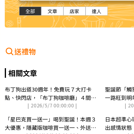
全部
文章
店家
達人
送禮物
相關文章
布丁狗出道30週年！免費玩７大打卡
聖誕節「觸
點、快閃店，「布丁狗咖啡廳」４間一
一路旺到明
| 2026/5/7 00:00:00 |
| 2
次看
「星巴克買一送一」喝到聖誕！本週３
日本超準心
大優惠，隱藏版咖啡買一送一、外送好
出感情狀態