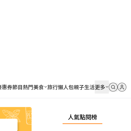
優惠券
節目
熱門
美食
旅行
懶人包
親子
生活
更多
人氣點閱榜