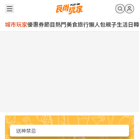
城市玩家
優惠券
節目
熱門
美食
旅行
懶人包
親子
生活
日韓