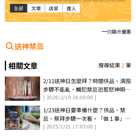
全部
文章
店家
達人
只顯示優惠
送神禁忌
相關文章
搜尋結果
2
筆
2/11送神日怎麼拜？時間供品、清囤
步驟不能亂，觸犯禁忌恐惹怒神明衰
| 2026/2/10 16:00:00 |
整年
1/23送神日要準備什麼？供品、禁
忌、祭拜步驟一次看，「做１事」恐
| 2025/1/21 17:05:00 |
衰整年