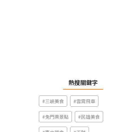
熱搜關鍵字
#
三峽美食
#
雲霄飛車
#
免門票景點
#
民雄美食