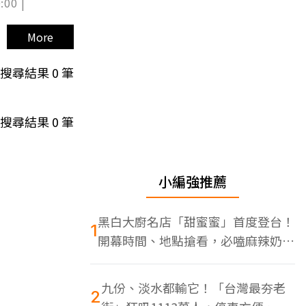
:00 |
More
搜尋結果
0
筆
搜尋結果
0
筆
小編強推薦
黑白大廚名店「甜蜜蜜」首度登台！
1
開幕時間、地點搶看，必嗑麻辣奶油
蝦
九份、淡水都輸它！「台灣最夯老
2