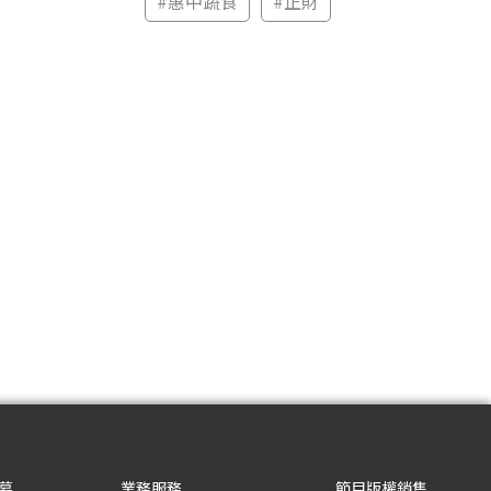
#
惠中蔬食
#
正財
募
業務服務
節目版權銷售