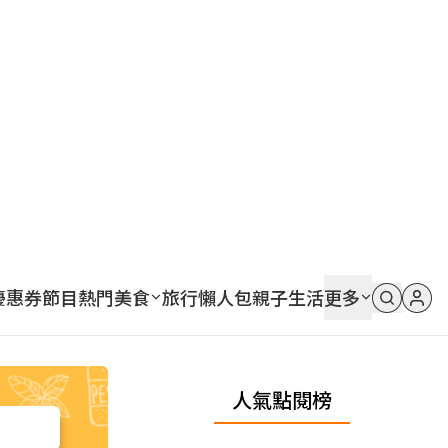
優惠券
節目
熱門
美食
旅行
懶人包
親子
生活
更多
人氣點閱榜