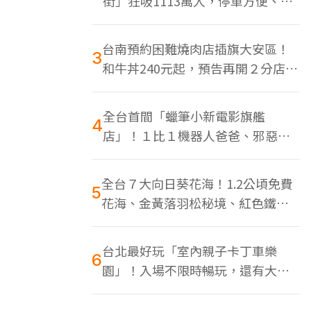
街」狂吸1113萬人，停車方便、特
色美食多
台南預約困難燒肉店插旗大安區！
3
和牛丼240元起，預告再開２分店、
地點曝光
全台首間「蠟筆小新電影旗艦
4
店」！１比１機器人爸爸、邪惡正
男，百款周邊買翻
全台７大向日葵花海！1.2公頃免費
5
花海、金黃落羽松秘境、紅色鐵橋
同框
台北最好玩「室內親子卡丁車樂
6
園」！入場不限時暢玩，還有大螢
幕Switch遊戲區