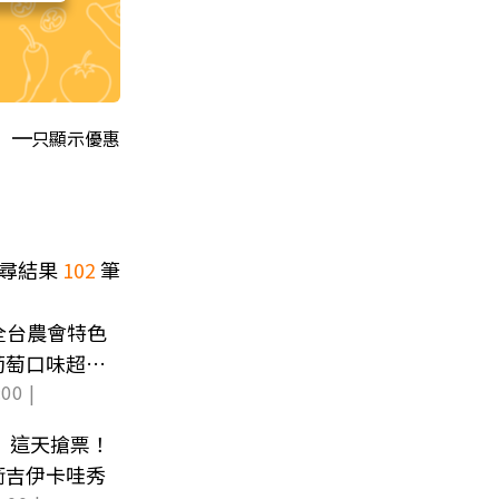
只顯示優惠
尋結果
102
筆
全台農會特色
葡萄口味超獵
00 |
華」這天搶票！
衝吉伊卡哇秀