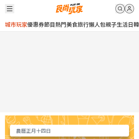
城市玩家
優惠券
節目
熱門
美食
旅行
懶人包
親子
生活
日韓