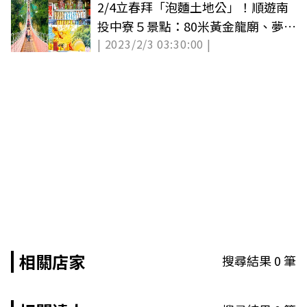
2/4立春拜「泡麵土地公」！順遊南
投中寮５景點：80米黃金龍廟、夢幻
| 2023/2/3 03:30:00 |
微笑天梯
相關店家
搜尋結果
0
筆