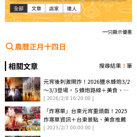
全部
文章
店家
達人
只顯示優惠
農曆正月十四日
相關文章
搜尋結果
3
筆
元宵後刺激開炸！2026鹽水蜂炮3/2
～3/3登場，５蜂炮路線＋美食、景
| 2026/2/8 16:20:00 |
點攻略
「炸寒單」台東元宵重頭戲！2025
炸寒單資訊＋台東景點、美食推薦
| 2025/2/7 00:00:00 |