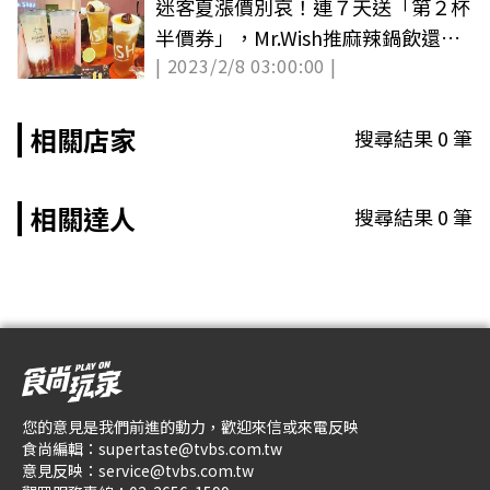
迷客夏漲價別哀！連７天送「第２杯
半價券」，Mr.Wish推麻辣鍋飲還能
| 2023/2/8 03:00:00 |
「加辣」
相關店家
搜尋結果
0
筆
相關達人
搜尋結果
0
筆
您的意見是我們前進的動力，歡迎來信或來電反映
食尚編輯：
supertaste@tvbs.com.tw
意見反映：
service@tvbs.com.tw