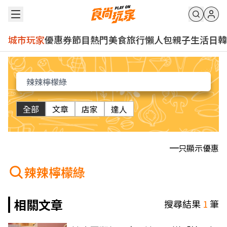
城市玩家
優惠券
節目
熱門
美食
旅行
懶人包
親子
生活
日韓
全部
文章
店家
達人
只顯示優惠
辣辣檸檬綠
相關文章
搜尋結果
1
筆