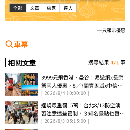
全部
文章
店家
達人
只顯示優惠
車票
相關文章
搜尋結果
471
筆
3999元飛香港、曼谷！易遊網x長榮
祭兩大優惠，8／7開賣鬼滅x中信兄
| 2026/8/4 10:00:00 |
弟VIP套票
違規最重罰15萬！台北8/13防空演
習注意這些管制，３知名景點也暫停
| 2026/8/3 05:15:00 |
營運