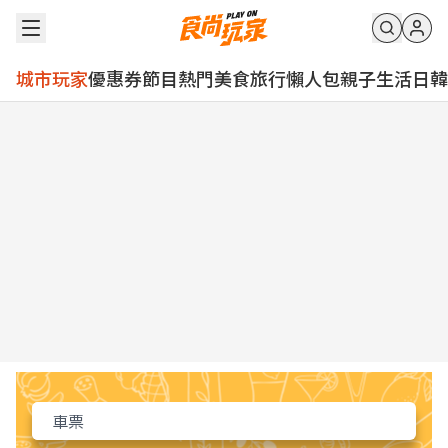
城市玩家
優惠券
節目
熱門
美食
旅行
懶人包
親子
生活
日韓