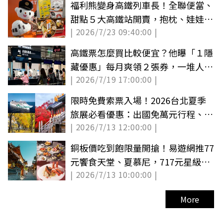
福利熊變身高鐵列車長！全聯便當、
甜點５大高鐵站開賣，抱枕、娃娃必
| 2026/7/23 09:40:00 |
收
高鐵票怎麼買比較便宜？他曝「１隱
藏優惠」每月爽領２張券，一堆人不
| 2026/7/19 17:00:00 |
知道
限時免費索票入場！2026台北夏季
旅展必看優惠：出國免萬元行程、天
| 2026/7/13 12:00:00 |
天抽機票
銅板價吃到飽限量開搶！易遊網推77
元饗食天堂、夏慕尼，717元星級飯
| 2026/7/13 10:00:00 |
店優惠
More