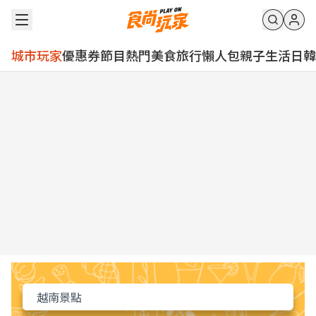
城市玩家
優惠券
節目
熱門
美食
旅行
懶人包
親子
生活
日韓