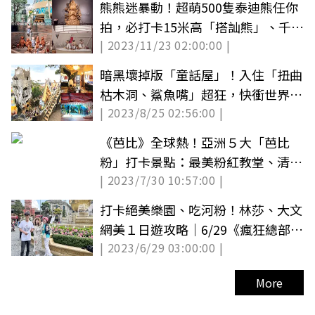
熊熊迷暴動！超萌500隻泰迪熊任你
拍，必打卡15米高「搭訕熊」、千手
| 2023/11/23 02:00:00 |
觀音熊
暗黑壞掉版「童話屋」！入住「扭曲
枯木洞、鯊魚嘴」超狂，快衝世界最
| 2023/8/25 02:56:00 |
怪旅館
《芭比》全球熱！亞洲５大「芭比
粉」打卡景點：最美粉紅教堂、清真
| 2023/7/30 10:57:00 |
寺、沙灘
打卡絕美樂園、吃河粉！林莎、大文
網美１日遊攻略｜6/29《瘋狂總部》
| 2023/6/29 03:00:00 |
網路版
More