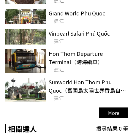
建江
Grand World Phu Quoc
建江
Vinpearl Safari Phú Quốc
建江
Hon Thom Departure
Terminal（跨海纜車）
建江
Sunworld Hon Thom Phu
Quoc（富國島太陽世界香島自然
建江
公園）
More
相關達人
搜尋結果
0
筆