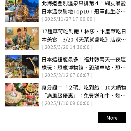
北海道登別溫泉只排第４！網友最愛
日本溫泉勝地Top10，冠軍此生必
| 2025/11/27 17:00:00 |
去、美食多
17種草莓吃到飽！林莎、卞慶華吃日
本美食｜3/20《天菜就醬吃》店家資
| 2025/3/20 14:30:00 |
訊
日本這裡龍最多！福井縣兩天一夜這
樣玩：恐龍博物館、恐龍車站、恐龍
| 2025/2/12 07:06:07 |
溫泉飯店
身分證中「２碼」吃到飽！10大鍋物
「痛風級優惠」：免費送和牛、幾歲
| 2025/1/16 09:00:00 |
送幾隻蝦
More