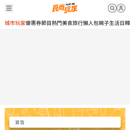
城市玩家
優惠券
節目
熱門
美食
旅行
懶人包
親子
生活
日韓