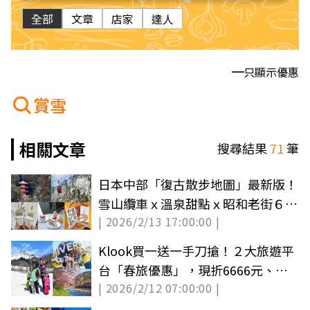
全部
文章
店家
達人
只顯示優惠
賞雪
相關文章
搜尋結果
71
筆
日本中部「復古散步地圖」最新版！
雪山纜車ｘ溫泉甜點ｘ昭和老街６玩
| 2026/2/13 17:00:00 |
法
Klook買一送一手刀搶！２大旅遊平
台「春旅優惠」，現折6666元、１
| 2026/2/12 07:00:00 |
折門票