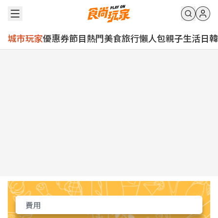
城市玩家
優惠券
節目
熱門
美食
旅行
懶人包
親子
生活
日韓