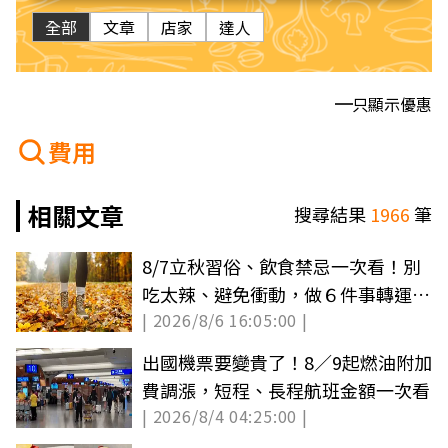
全部
文章
店家
達人
只顯示優惠
費用
相關文章
搜尋結果
1966
筆
8/7立秋習俗、飲食禁忌一次看！別
吃太辣、避免衝動，做６件事轉運招
| 2026/8/6 16:05:00 |
財
出國機票要變貴了！8／9起燃油附加
費調漲，短程、長程航班金額一次看
| 2026/8/4 04:25:00 |