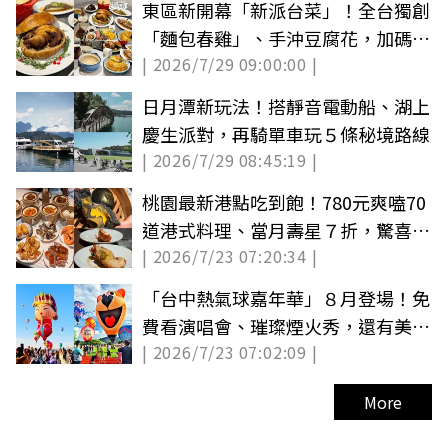
東區新開幕「新派台菜」！全台獨創
「麵包春雞」、手沖豆腐花，加碼送
| 2026/7/29 09:00:00 |
龍蝦煲
日月潭新玩法！搭靜音電動船、湖上
慶生派對，再騎單車玩５條秘境路線
| 2026/7/29 08:45:19 |
桃園最新港點吃到飽！780元爽嗑70
道港式料理、當月壽星７折，驚喜加
| 2026/7/23 07:20:34 |
碼龍蝦
「台中熱氣球嘉年華」８月登場！免
費看演唱會、璀璨煙火秀，還有美食
| 2026/7/23 07:02:09 |
市集
More