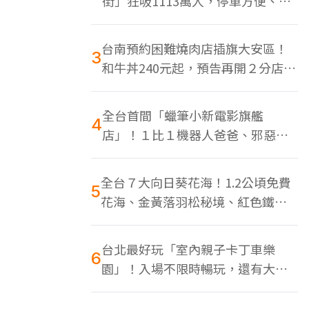
街」狂吸1113萬人，停車方便、特
色美食多
台南預約困難燒肉店插旗大安區！
3
和牛丼240元起，預告再開２分店、
地點曝光
全台首間「蠟筆小新電影旗艦
4
店」！１比１機器人爸爸、邪惡正
男，百款周邊買翻
全台７大向日葵花海！1.2公頃免費
5
花海、金黃落羽松秘境、紅色鐵橋
同框
台北最好玩「室內親子卡丁車樂
6
園」！入場不限時暢玩，還有大螢
幕Switch遊戲區