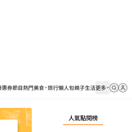
優惠券
節目
熱門
美食
旅行
懶人包
親子
生活
更多
人氣點閱榜