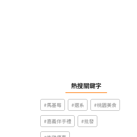
熱搜關鍵字
#
馬基莓
#
選系
#
桃園美食
#
嘉義伴手禮
#
批發