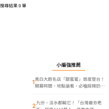
搜尋結果
0
筆
小編強推薦
黑白大廚名店「甜蜜蜜」首度登台！
1
開幕時間、地點搶看，必嗑麻辣奶油
蝦
九份、淡水都輸它！「台灣最夯老
2