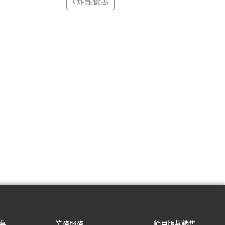
#
炸雞優惠
募
業務服務
節目版權銷售