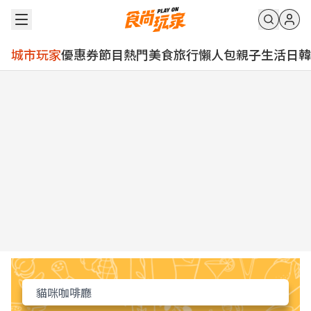
城市玩家
優惠券
節目
熱門
美食
旅行
懶人包
親子
生活
日韓