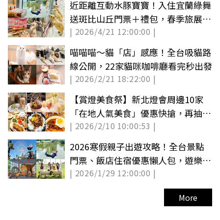
近距離互動水豚寶寶！入住宜蘭綠舞
送斑比山丘門票＋禮包，春季旅展優
| 2026/4/21 12:00:00 |
惠開搶
喵喵喵～貓「店」感應！全台吸貓路
線公開，22家貓咪咖啡廳看完秒出發
| 2026/2/21 18:22:00 |
【賞燈美食祭】新北燈會周邊10家
「在地人氣美食」優惠快搶，再抽海
| 2026/2/10 10:00:53 |
景飯店住宿
2026寒假親子出遊攻略！全台景點
門票、飯店住宿優惠懶人包，遊樂園
| 2026/1/29 12:00:00 |
免費玩(中獎公布)
More