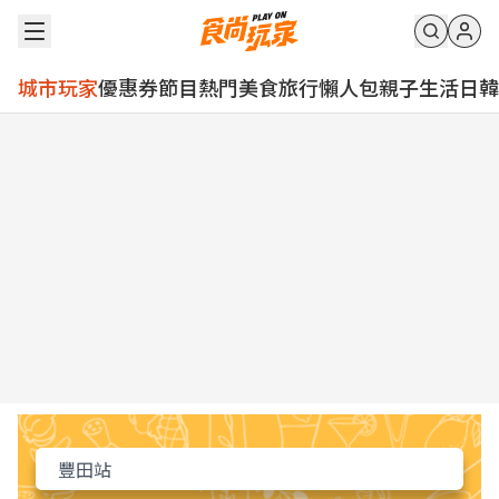
城市玩家
優惠券
節目
熱門
美食
旅行
懶人包
親子
生活
日韓