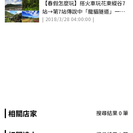
【春假怎麼玩】搭火車玩花東縱谷7
站→第7站傳說中「龍貓隧道」一定
| 2018/3/28 04:00:00 |
要玩
相關店家
搜尋結果
0
筆