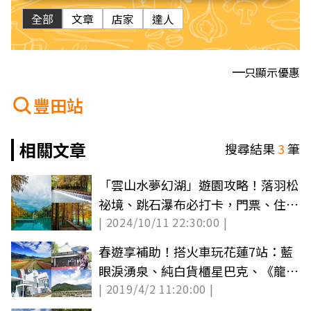
全部
文章
店家
達人
只顯示優惠
豐田站
相關文章
搜尋結果
3
筆
「雲山水夢幻湖」遊園攻略！落羽松
祕境、跳石瀑布必打卡，門票、住宿
| 2024/10/11 22:30:00 |
一次看
春遊享補助！搭火車玩花蓮7站：藍
眼淚湧泉、純白貨櫃星巴克、《龍
| 2019/4/2 11:20:00 |
貓》隧道螢火蟲