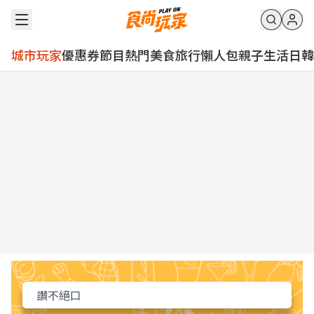
城市玩家
優惠券
節目
熱門
美食
旅行
懶人包
親子
生活
日韓