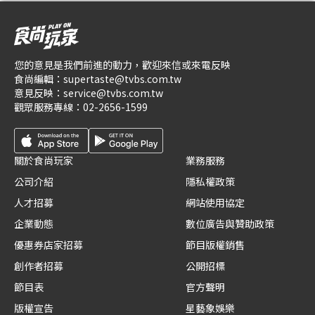
您的意見是我們前進的動力，歡迎來信或來電反映
食尚編輯：
supertaste@tvbs.com.tw
意見反映：
service@tvbs.com.tw
觀眾服務專線：
02-2656-1599
關於食尚玩家
業務服務
公司介紹
隱私權政策
人才招募
網站使用協定
企業動態
數位廣告與贊助政策
優惠券店家招募
節目版權銷售
創作者招募
公開招標
節目表
官方聲明
版權宣告
星藝象娛樂