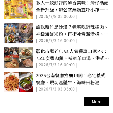
多人一致好評的鮮香美味！灣仔碼頭
全新升級，辦公室媽媽直呼小孩一定
| 2026/7/8 02:00:00 |
愛吃
誰說新竹是沙漠？老宅吃銷魂控肉、
神級海鮮米粉，再衝冰雪溜滑梯、手
| 2026/7/3 16:00:00 |
作玻璃一日遊
彰化市場老店 vs.人氣餐車11家PK：
75年炭香肉羹、補氣羊肉湯、港式豬
| 2026/7/3 16:00:00 |
扒包
2026台南餐廳推薦13間！老宅義式
餐廳、現切溫體牛、海味米粉湯
| 2026/7/3 03:35:00 |
More