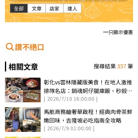
全部
文章
店家
達人
只顯示優惠
讚不絕口
相關文章
搜尋結果
357
筆
彰化vs雲林隱藏版美食！在地人激推
排隊名店：銷魂蚵仔腿庫飯、秒殺級
| 2026/7/10 16:00:00 |
黑糖大餅
馬航商務艙奢華啟程！經典肉骨茶鮮
嫩回味，吉隆坡必吃指南全攻略
| 2026/7/9 01:00:00 |