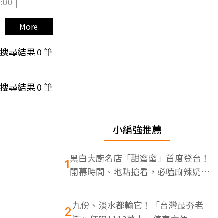
:00 |
More
搜尋結果
0
筆
搜尋結果
0
筆
小編強推薦
黑白大廚名店「甜蜜蜜」首度登台！
1
開幕時間、地點搶看，必嗑麻辣奶油
蝦
九份、淡水都輸它！「台灣最夯老
2