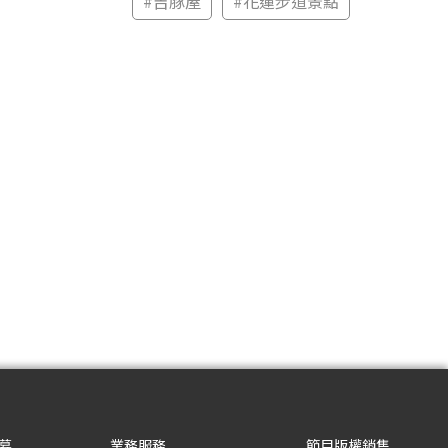
#
吉豚屋
#
花蓮步道景點
募
業務服務
節目版權銷售