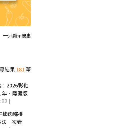
只顯示優惠
尋結果
181
筆
！2026彰化
１年、隱藏版
:00 |
端午節肉粽推
方法一次看