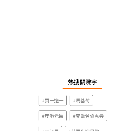
熱搜關鍵字
#
買一送一
#
馬基莓
#
鹿港老街
#
麥當勞優惠券