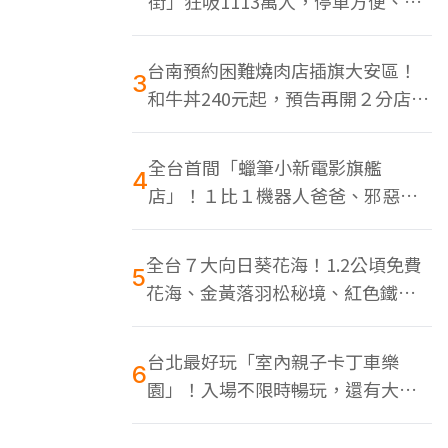
街」狂吸1113萬人，停車方便、特
色美食多
台南預約困難燒肉店插旗大安區！
3
和牛丼240元起，預告再開２分店、
地點曝光
全台首間「蠟筆小新電影旗艦
4
店」！１比１機器人爸爸、邪惡正
男，百款周邊買翻
全台７大向日葵花海！1.2公頃免費
5
花海、金黃落羽松秘境、紅色鐵橋
同框
台北最好玩「室內親子卡丁車樂
6
園」！入場不限時暢玩，還有大螢
幕Switch遊戲區