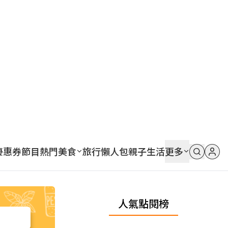
優惠券
節目
熱門
美食
旅行
懶人包
親子
生活
更多
人氣點閱榜