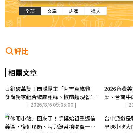
全部
文章
店家
達人
評比
相關文章
日銷破萬隻！團購霸主「阿雪真甕雞」
2026台灣
食尚獨家組合椒麻雞絲、椒麻麵現省140
菜、台南牛
| 2026/8/6 09:05:00 |
| 2
元
薦
「休閒小站」回來了！手搖始祖重返信
台中派還是
義區，復刻珍奶、啤兒綠茶搶喝買一送
早味小吃大