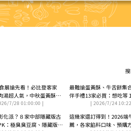
搜
美食展搶先看！必比登客家
最難搶蛋黃酥、牛舌餅集合
肉湯超人氣，中秋蛋黃酥推
伴手禮13家必買：想吃等
026/7/28 01:00:00 |
| 2026/7/24 10:22
彰化派？８家中部隱藏版古
這幾家還訂得到！2026
PK：極臭臭豆腐、隱藏版三
薦，各家餡料口味、預購