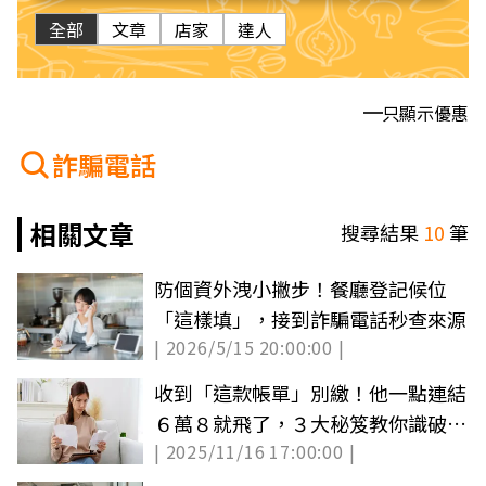
全部
文章
店家
達人
只顯示優惠
詐騙電話
相關文章
搜尋結果
10
筆
防個資外洩小撇步！餐廳登記候位
「這樣填」，接到詐騙電話秒查來源
| 2026/5/15 20:00:00 |
收到「這款帳單」別繳！他一點連結
６萬８就飛了，３大秘笈教你識破詐
| 2025/11/16 17:00:00 |
騙