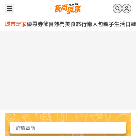
城市玩家
優惠券
節目
熱門
美食
旅行
懶人包
親子
生活
日韓