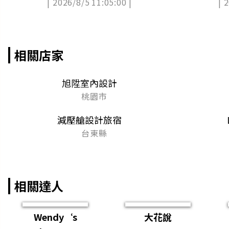
| 2026/8/5 11:05:00 |
| 
手環
相關店家
旭陞室內設計
桃園市
減壓艙設計旅宿
台東縣
相關達人
Wendy‘s
大花說