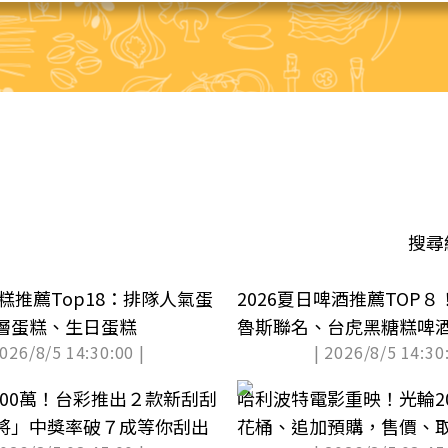
搜尋
蛋糕推薦Top18：排隊人氣蛋
2026夏日啤酒推薦TOP
層蛋糕、生日蛋糕
魯斯聯名、台虎黑糖糕啤酒
2026/8/5 14:30:00 |
| 2026/8/5 14:30:
巨人
1000萬！台彩推出２款新刮刮
哈利波特電影重映！光輪2
將」中獎率破７成等你刮出
花桶、追加預購，售價、