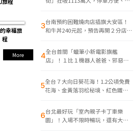
街」狂吸1113萬人，停車方便、特
幻旅程
色美食多
台南預約困難燒肉店插旗大安區！
3
na的幸福旅
和牛丼240元起，預告再開２分店、
程
地點曝光
全台首間「蠟筆小新電影旗艦
More
4
店」！１比１機器人爸爸、邪惡正
男，百款周邊買翻
全台７大向日葵花海！1.2公頃免費
5
花海、金黃落羽松秘境、紅色鐵橋
同框
台北最好玩「室內親子卡丁車樂
6
園」！入場不限時暢玩，還有大螢
幕Switch遊戲區