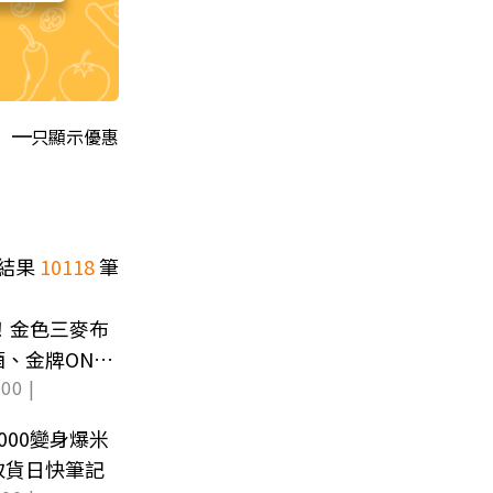
只顯示優惠
結果
10118
筆
８！金色三麥布
、金牌ONE
00 |
000變身爆米
取貨日快筆記