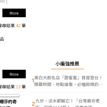
00 |
More
搜尋結果
42
筆
選品
小編強推薦
More
黑白大廚名店「甜蜜蜜」首度登台！
1
開幕時間、地點搶看，必嗑麻辣奶油
搜尋結果
13
筆
蝦
九份、淡水都輸它！「台灣最夯老
珊莎的奇
2