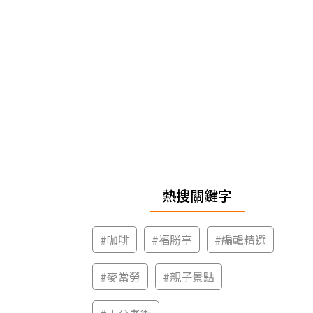
熱搜關鍵字
#
咖啡
#
福勝亭
#
編輯精選
#
麥當勞
#
親子景點