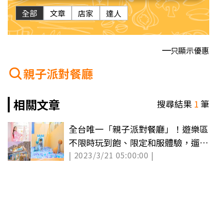
全部
文章
店家
達人
只顯示優惠
親子派對餐廳
相關文章
搜尋結果
1
筆
全台唯一「親子派對餐廳」！遊樂區
不限時玩到飽、限定和服體驗，遛小
| 2023/3/21 05:00:00 |
孩快衝