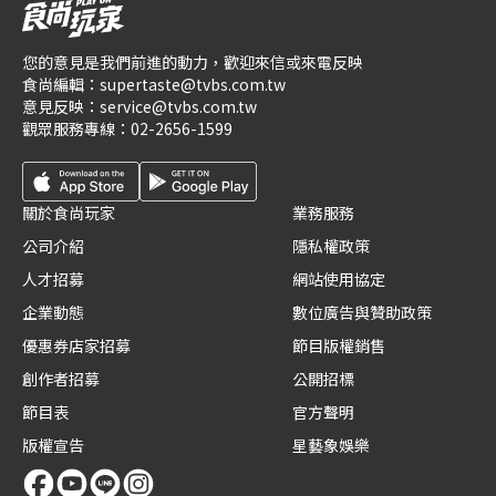
您的意見是我們前進的動力，歡迎來信或來電反映
食尚編輯：
supertaste@tvbs.com.tw
意見反映：
service@tvbs.com.tw
觀眾服務專線：
02-2656-1599
關於食尚玩家
業務服務
公司介紹
隱私權政策
人才招募
網站使用協定
企業動態
數位廣告與贊助政策
優惠券店家招募
節目版權銷售
創作者招募
公開招標
節目表
官方聲明
版權宣告
星藝象娛樂