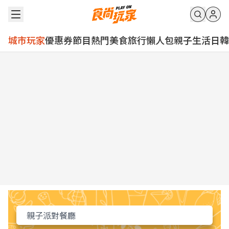
城市玩家
優惠券
節目
熱門
美食
旅行
懶人包
親子
生活
日韓