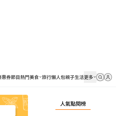
優惠券
節目
熱門
美食
旅行
懶人包
親子
生活
更多
人氣點閱榜