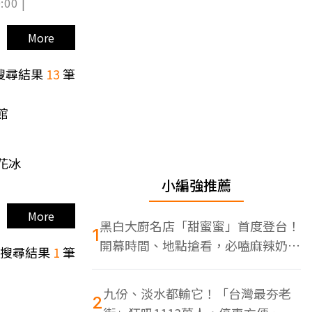
:00 |
More
搜尋結果
13
筆
館
花冰
小編強推薦
More
黑白大廚名店「甜蜜蜜」首度登台！
1
開幕時間、地點搶看，必嗑麻辣奶油
搜尋結果
1
筆
蝦
九份、淡水都輸它！「台灣最夯老
2