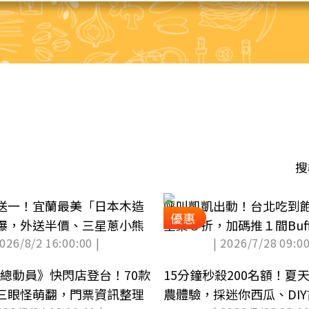
搜
送一！宜蘭最美「日本木造
呼叫凱凱出動！台北吃到
優惠
爆，外送半價、三星蔥小熊
全桌８折，加碼推１間Buf
2026/8/2 16:00:00 |
| 2026/7/28 09:00
元
具總動員》快閃店登台！70款
15分鐘秒殺200名額！夏
三眼怪萌翻，門票資訊整理
農體驗，採迷你西瓜、DI