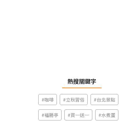
熱搜關鍵字
#
咖啡
#
立秋習俗
#
台北景點
#
福勝亭
#
買一送一
#
水煮蛋