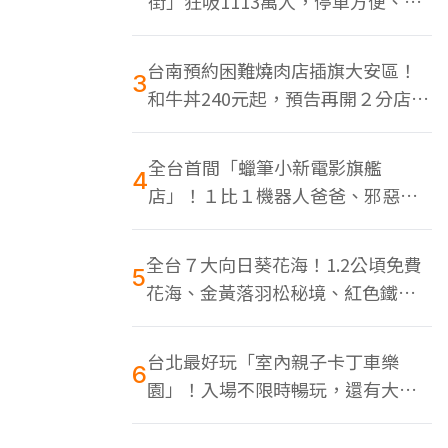
街」狂吸1113萬人，停車方便、特
色美食多
台南預約困難燒肉店插旗大安區！
3
和牛丼240元起，預告再開２分店、
地點曝光
全台首間「蠟筆小新電影旗艦
4
店」！１比１機器人爸爸、邪惡正
男，百款周邊買翻
全台７大向日葵花海！1.2公頃免費
5
花海、金黃落羽松秘境、紅色鐵橋
同框
台北最好玩「室內親子卡丁車樂
6
園」！入場不限時暢玩，還有大螢
幕Switch遊戲區