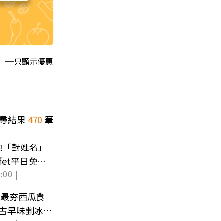
只顯示優惠
尋結果
470
筆
飽「對姓名」
fet平日免千
:00 |
天最夯西瓜食
Y古早味剉冰超