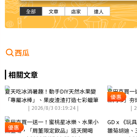
全部
文章
店家
達人
西瓜
相關文章
夏天吃冰消暑趣！動手DIY天然水果變
星巴克買一
優惠
「專屬冰棒」、果皮渣渣打造七彩蠟筆
新門市」夯
| 2026/8/3 03:19:24 |
| 
星巴克買一送一！蜜桃星冰樂、水果小
GDｘ《玩
優惠
熊登場，「周董限定飲品」這天開喝
雛菊胡迪、