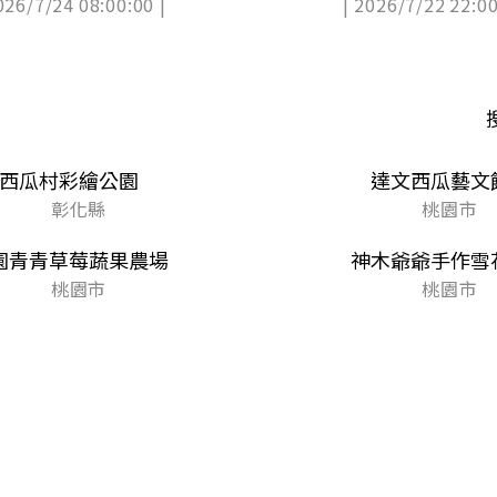
026/7/24 08:00:00 |
| 2026/7/22 22:00
消暑
西瓜村彩繪公園
達文西瓜藝文
彰化縣
桃園市
園青青草莓蔬果農場
神木爺爺手作雪
桃園市
桃園市