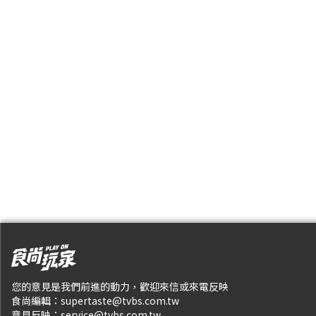
您的意見是我們前進的動力，歡迎來信或來電反映
食尚編輯：
supertaste@tvbs.com.tw
意見反映：
service@tvbs.com.tw