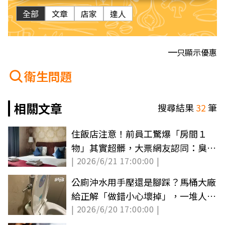
全部
文章
店家
達人
只顯示優惠
衛生問題
相關文章
搜尋結果
32
筆
住飯店注意！前員工驚爆「房間１
物」其實超髒，大票網友認同：臭到
| 2026/6/21 17:00:00 |
有陰影
公廁沖水用手壓還是腳踩？馬桶大廠
給正解「做錯小心壞掉」，一堆人不
| 2026/6/20 17:00:00 |
知道