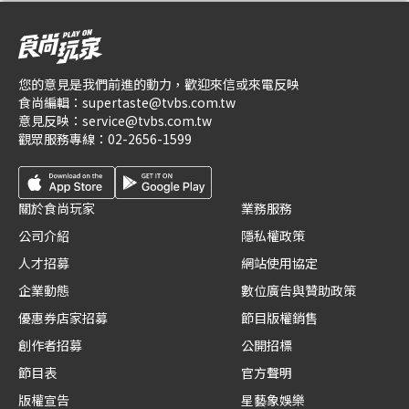
您的意見是我們前進的動力，歡迎來信或來電反映
食尚編輯：
supertaste@tvbs.com.tw
意見反映：
service@tvbs.com.tw
觀眾服務專線：
02-2656-1599
關於食尚玩家
業務服務
公司介紹
隱私權政策
人才招募
網站使用協定
企業動態
數位廣告與贊助政策
優惠券店家招募
節目版權銷售
創作者招募
公開招標
節目表
官方聲明
版權宣告
星藝象娛樂