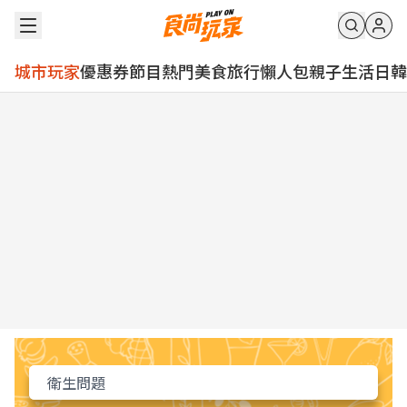
城市玩家
優惠券
節目
熱門
美食
旅行
懶人包
親子
生活
日韓