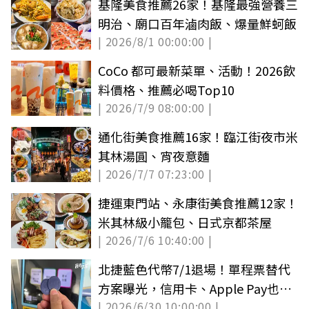
基隆美食推薦26家！基隆最強營養三
明治、廟口百年滷肉飯、爆量鮮蚵飯
| 2026/8/1 00:00:00 |
CoCo 都可最新菜單、活動！2026飲
料價格、推薦必喝Top10
| 2026/7/9 08:00:00 |
通化街美食推薦16家！臨江街夜市米
其林湯圓、宵夜意麵
| 2026/7/7 07:23:00 |
捷運東門站、永康街美食推薦12家！
米其林級小籠包、日式京都茶屋
| 2026/7/6 10:40:00 |
北捷藍色代幣7/1退場！單程票替代
方案曝光，信用卡、Apple Pay也能
| 2026/6/30 10:00:00 |
直接嗶進站