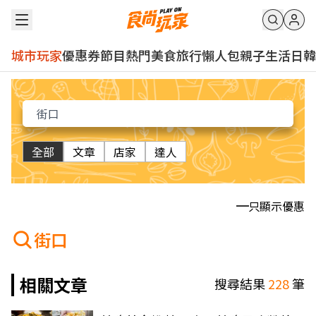
城市玩家
優惠券
節目
熱門
美食
旅行
懶人包
親子
生活
日韓
全部
文章
店家
達人
只顯示優惠
街口
相關文章
搜尋結果
228
筆