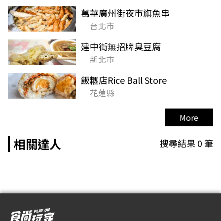
萬華廣州街夜市旗魚串
台北市
建中街無招牌臭豆腐
新北市
飯糰店Rice Ball Store
花蓮縣
More
相關達人
搜尋結果
0
筆