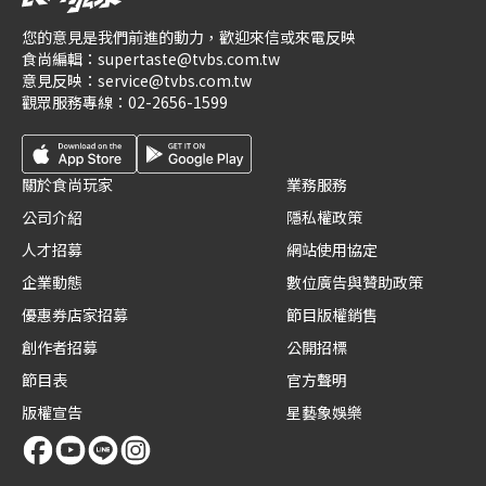
您的意見是我們前進的動力，歡迎來信或來電反映
食尚編輯：
supertaste@tvbs.com.tw
意見反映：
service@tvbs.com.tw
觀眾服務專線：
02-2656-1599
關於食尚玩家
業務服務
公司介紹
隱私權政策
人才招募
網站使用協定
企業動態
數位廣告與贊助政策
優惠券店家招募
節目版權銷售
創作者招募
公開招標
節目表
官方聲明
版權宣告
星藝象娛樂