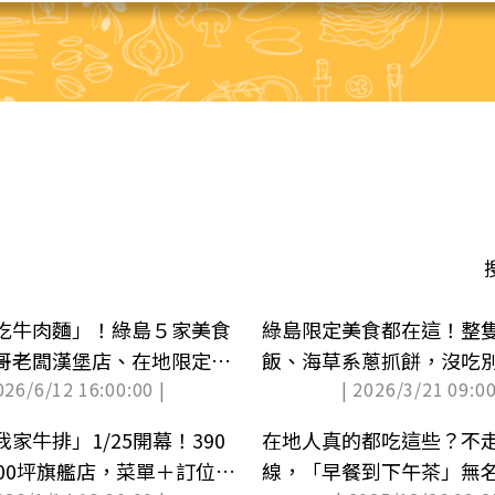
吃牛肉麵」！綠島５家美食
綠島限定美食都在這！整
哥老闆漢堡店、在地限定花
飯、海草系蔥抓餅，沒吃
026/6/12 16:00:00 |
| 2026/3/21 09:00
家牛排」1/25開幕！390
在地人真的都吃這些？不
000坪旗艦店，菜單＋訂位方
線，「早餐到下午茶」無