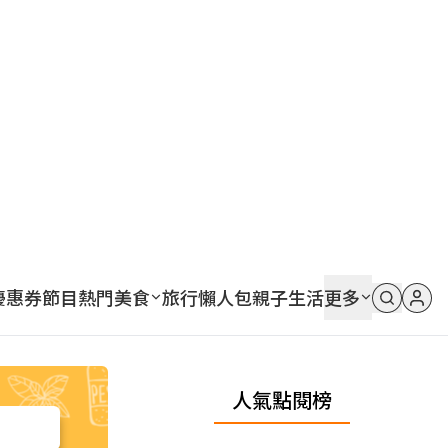
優惠券
節目
熱門
美食
旅行
懶人包
親子
生活
更多
人氣點閱榜