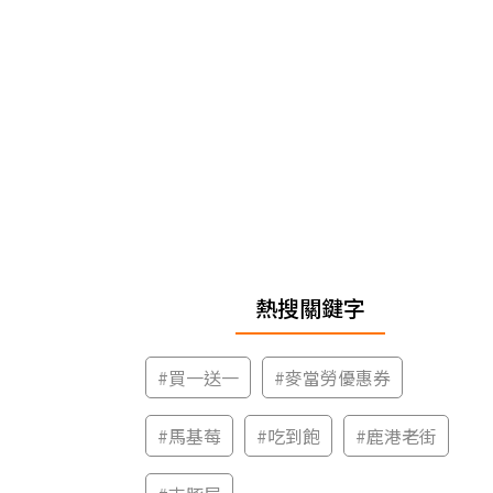
熱搜關鍵字
#
買一送一
#
麥當勞優惠券
#
馬基莓
#
吃到飽
#
鹿港老街