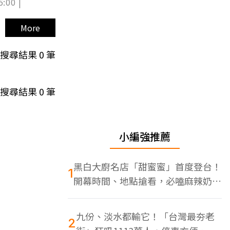
5:00 |
More
搜尋結果
0
筆
搜尋結果
0
筆
小編強推薦
黑白大廚名店「甜蜜蜜」首度登台！
1
開幕時間、地點搶看，必嗑麻辣奶油
蝦
九份、淡水都輸它！「台灣最夯老
2