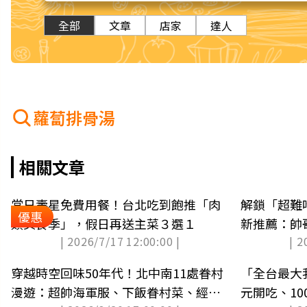
全部
文章
店家
達人
蘿蔔排骨湯
相關文章
當日壽星免費用餐！台北吃到飽推「肉
解鎖「超難
優惠
類美食季」，假日再送主菜３選１
新推薦：帥
| 2026/7/17 12:00:00 |
| 2
生芡粿
穿越時空回味50年代！北中南11處眷村
「全台最大我
漫遊：超帥海軍服、下飯眷村菜、經典
元開吃、1