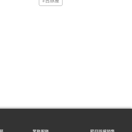
#
吉豚屋
募
業務服務
節目版權銷售