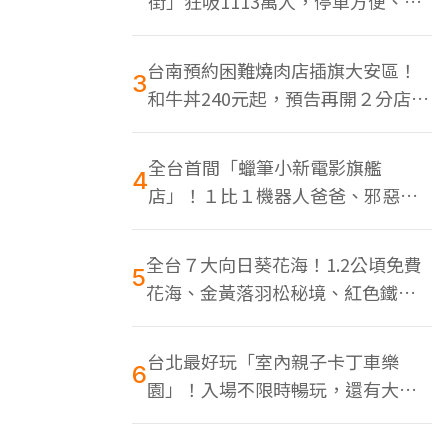
街」狂吸1113萬人，停車方便、特
色美食多
台南預約困難燒肉店插旗大安區！
3
和牛丼240元起，預告再開２分店、
地點曝光
全台首間「蠟筆小新電影旗艦
4
店」！１比１機器人爸爸、邪惡正
男，百款周邊買翻
全台７大向日葵花海！1.2公頃免費
5
花海、金黃落羽松秘境、紅色鐵橋
同框
台北最好玩「室內親子卡丁車樂
6
園」！入場不限時暢玩，還有大螢
幕Switch遊戲區