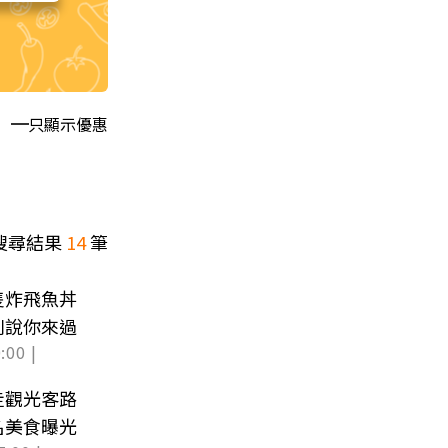
只顯示優惠
搜尋結果
14
筆
隻炸飛魚丼
別說你來過
:00 |
走觀光客路
名美食曝光