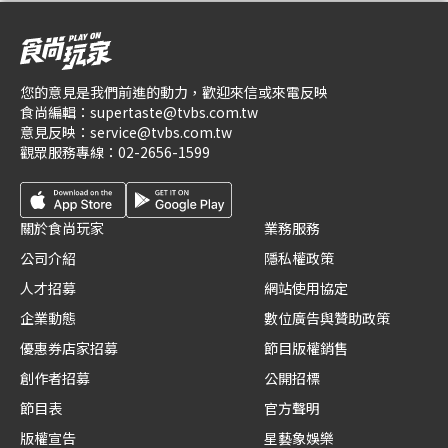
您的意見是我們前進的動力，歡迎來信或來電反映
食尚編輯：
supertaste@tvbs.com.tw
意見反映：
service@tvbs.com.tw
觀眾服務專線：
02-2656-1599
關於食尚玩家
業務服務
公司介紹
隱私權政策
人才招募
網站使用協定
企業動態
數位廣告與贊助政策
優惠券店家招募
節目版權銷售
創作者招募
公開招標
節目表
官方聲明
版權宣告
星藝象娛樂