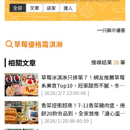
全部
文章
店家
達人
只顯示優惠
草莓優格霜淇淋
相關文章
搜尋結果
28
筆
草莓冰淇淋只排第７！網友推薦草莓
系美食Top10，冠軍甜而不膩、冬天
| 2026/2/7 22:00:00 |
必吃
香菜控衝超商！7-11香菜雞肉堡、捲
餅20款夯品到，全家首推「溏心蛋」
| 2026/1/28 08:40:59 |
大爆汁