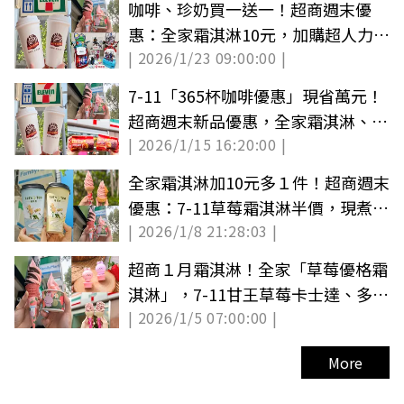
咖啡、珍奶買一送一！超商週末優
惠：全家霜淇淋10元，加購超人力霸
| 2026/1/23 09:00:00 |
王周邊
7-11「365杯咖啡優惠」現省萬元！
超商週末新品優惠，全家霜淇淋、茶
| 2026/1/15 16:20:00 |
飲10元
全家霜淇淋加10元多１件！超商週末
優惠：7-11草莓霜淇淋半價，現煮茶
| 2026/1/8 21:28:03 |
10元喝
超商１月霜淇淋！全家「草莓優格霜
淇淋」，7-11甘王草莓卡士達、多力
| 2026/1/5 07:00:00 |
多滋皮蛋
More