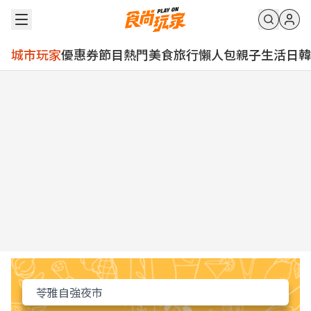
城市玩家
優惠券
節目
熱門
美食
旅行
懶人包
親子
生活
日韓