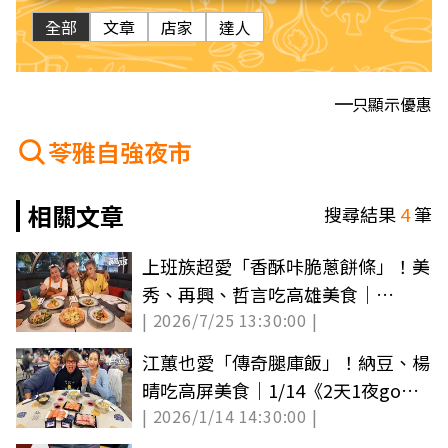
全部
文章
店家
達人
只顯示優惠
苓雅自強夜市
相關文章
搜尋結果
4
筆
上班族超愛「香酥咔脆蔥餅條」！美
秀、再興、哲言吃高雄美食｜
| 2026/7/25 13:30:00 |
7/25《我們這一家》店家資訊
江蕙也愛「傳奇腿庫飯」！納豆、楊
晴吃高屏美食｜1/14《2天1夜go》
| 2026/1/14 14:30:00 |
店家資訊