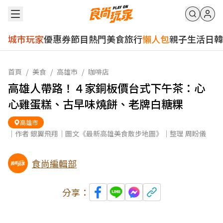
城市玩家
優惠券
節目
熱門
美食
旅行
懶人包
親子
生活
日韓
首頁
/
美食
/
高雄市
/
咖啡店
高雄人帶路！４家銅板價台式下午茶：心
心雞蛋糕、古早味燒餅、老牌白糖粿
高雄市
｜作者 銀翼飛翔｜圖文《最新高雄美食散步地圖》｜整理 周盼儀
食尚編輯部
分享：