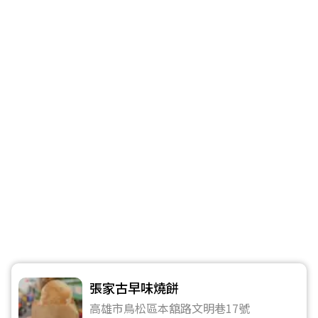
張家古早味燒餅
高雄市鳥松區本舘路文明巷17號