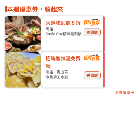
本週優惠券，領起來
火鍋吃到飽８折
高雄
去領取
Smile One精緻涮涮鍋
招牌酸辣湯免費
喝
高雄・鳳山區
去領取
今鼎手工水餃
更多優惠