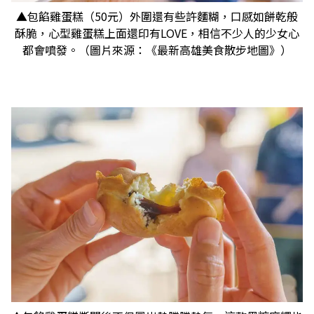
▲包餡雞蛋糕（50元）外圍還有些許麵糊，口感如餅乾般
酥脆，心型雞蛋糕上面還印有LOVE，相信不少人的少女心
都會噴發。（圖片來源：《最新高雄美食散步地圖》）