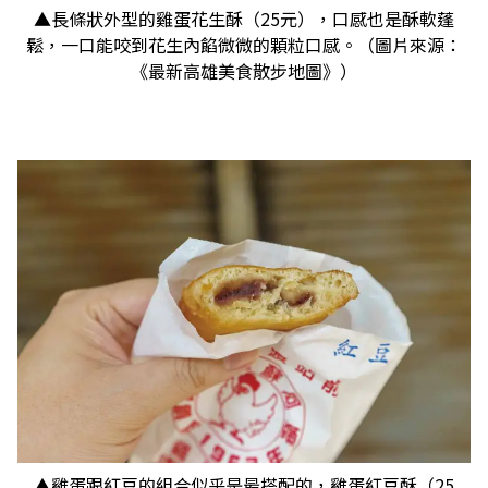
▲長條狀外型的雞蛋花生酥（25元），口感也是酥軟蓬
鬆，一口能咬到花生內餡微微的顆粒口感。（圖片來源：
《最新高雄美食散步地圖》）
▲雞蛋跟紅豆的組合似乎是最搭配的，雞蛋紅豆酥（25