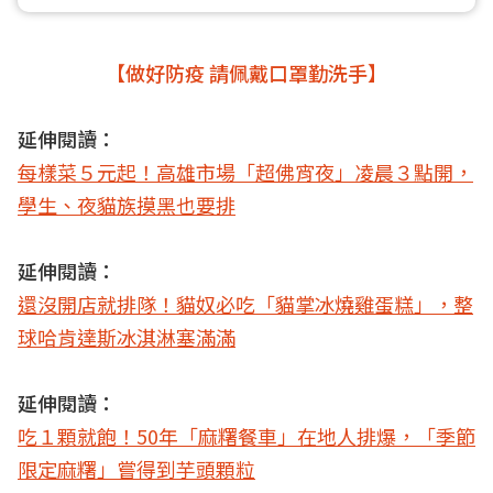
【做好防疫 請佩戴口罩勤洗手】
延伸閱讀：
每樣菜５元起！高雄市場「超佛宵夜」凌晨３點開，
學生、夜貓族摸黑也要排
延伸閱讀：
還沒開店就排隊！貓奴必吃「貓掌冰燒雞蛋糕」，整
球哈肯達斯冰淇淋塞滿滿
延伸閱讀：
吃１顆就飽！50年「麻糬餐車」在地人排爆，「季節
限定麻糬」嘗得到芋頭顆粒