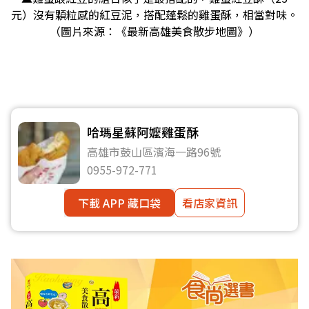
元）沒有顆粒感的紅豆泥，搭配蓬鬆的雞蛋酥，相當對味。
（圖片來源：《最新高雄美食散步地圖》）
哈瑪星蘇阿嬤雞蛋酥
高雄市鼓山區濱海一路96號
0955-972-771
下載 APP 藏口袋
看店家資訊