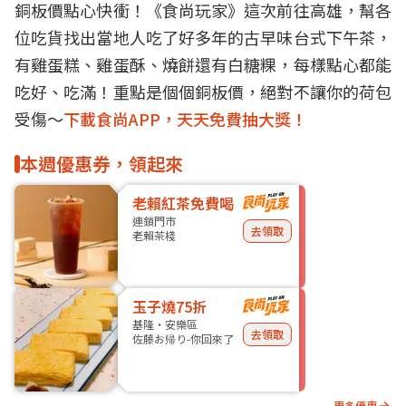
銅板價點心快衝！《食尚玩家》這次前往
高雄
，幫各
位吃貨找出當地人吃了好多年的
古早味
台式下午茶，
有
雞蛋糕
、雞蛋酥、燒餅還有白糖粿，每樣點心都能
吃好、吃滿！重點是個個銅板價，絕對不讓你的荷包
受傷～
下載食尚APP，天天免費抽大獎！
本週優惠券，領起來
老賴紅茶免費喝
連鎖門市
去領取
老賴茶棧
玉子燒75折
基隆・安樂區
去領取
佐藤お帰り-你回來了
更多優惠