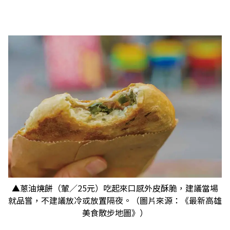
▲蔥油燒餅（葷／25元）吃起來口感外皮酥脆，建議當場
就品嘗，不建議放冷或放置隔夜。（圖片來源：《最新高雄
美食散步地圖》）