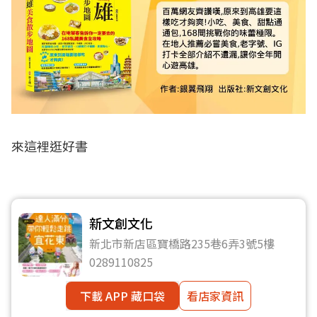
來這裡逛好書
新文創文化
新北市新店區寶橋路235巷6弄3號5樓
0289110825
下載 APP 藏口袋
看店家資訊