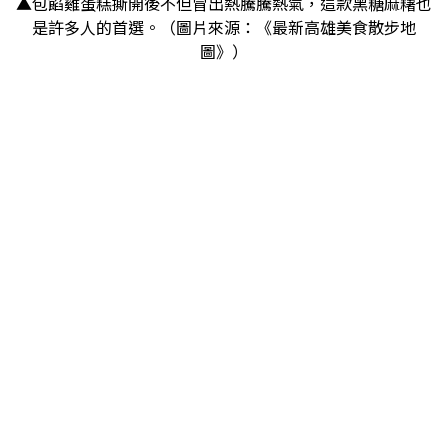
▲包餡雞蛋糕撕開後不但冒出熱騰騰熱氣，這款黑糖麻糬也
是許多人的首選。（圖片來源：《最新高雄美食散步地
圖》）