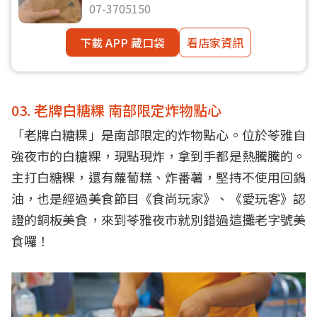
07-3705150
下載 APP 藏口袋
看店家資訊
03. 老牌白糖粿 南部限定炸物點心
「老牌白糖粿」是南部限定的炸物點心。位於苓雅自
強夜市的白糖粿，現點現炸，拿到手都是熱騰騰的。
主打白糖粿，還有蘿蔔糕、炸番薯，堅持不使用回鍋
油，也是經過美食節目《食尚玩家》、《愛玩客》認
證的銅板美食，來到苓雅夜市就別錯過這攤老字號美
食囉！