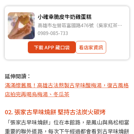
小確幸脆皮牛奶雞蛋糕
高雄市左營區富國路476號（吳家紅茶冰
旁邊）
0989-085-733
下載 APP 藏口袋
看店家資訊
延伸閱讀：
滿滿懷舊風！高雄古法熬製古早味酸梅湯，復古風格
店拍完再喝烏梅湯、冬瓜茶
02. 張家古早味燒餅 堅持古法炭火碳烤
「張家古早味燒餅」位在本館路，是鳳山與鳥松相當
重要的聯外道路，每次下午經過都會看到古早味燒餅