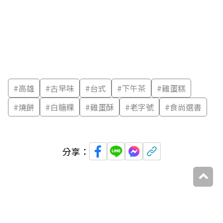
#
高雄
#
古早味
#
台式
#
下午茶
#
雞蛋糕
#
燒餅
#
白糖粿
#
雞蛋酥
#
老字號
#
食尚選書
分享：
延伸閱讀