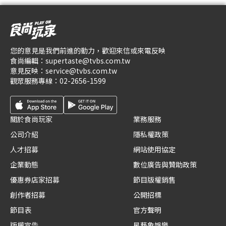
您的意見是我們前進的動力，歡迎來信或來電反映
食尚編輯：
supertaste@tvbs.com.tw
意見反映：
service@tvbs.com.tw
觀眾服務專線：
02-2656-1599
關於食尚玩家
業務服務
公司介紹
隱私權政策
人才招募
網站使用協定
企業動態
數位廣告與贊助政策
優惠券店家招募
節目版權銷售
創作者招募
公開招標
節目表
官方聲明
版權宣告
星藝象娛樂