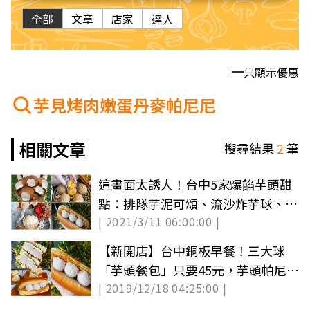
全部
文章
店家
達人
只顯示優惠
芋見烤肉嫩蛋丹麥帕尼尼
相關文章
搜尋結果
2
筆
這畫面太誘人！台中5家爆餡芋頭甜
點：排隊芋泥可頌、流沙炸芋球、3
| 2021/3/11 06:00:00 |
大球芋泥餐包
【新開店】台中銅板早餐！三大球
「芋頭餐包」只要45元，芋頭帕尼
| 2019/12/18 04:25:00 |
尼、司康一捏爆漿