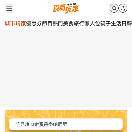
城市玩家
優惠券
節目
熱門
美食
旅行
懶人包
親子
生活
日韓