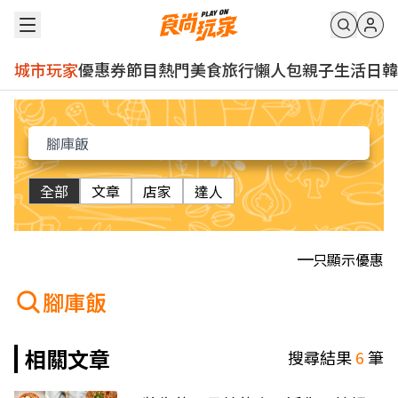
城市玩家
優惠券
節目
熱門
美食
旅行
懶人包
親子
生活
日韓
全部
文章
店家
達人
只顯示優惠
腳庫飯
相關文章
搜尋結果
6
筆