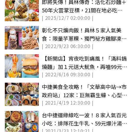
即將失傳！員林傳奇：活化石炒麵＋
50年火雲掌豆標，21間在地必吃攻
| 2025/12/7 02:00:00 |
略
彰化不只爌肉飯！員林５家人氣美
食：限量芋蔥粿、獨門祕方雞腳凍、
| 2022/9/23 06:30:00 |
10元泡芙
【新開店】宵夜吃到痛風！「滿料鍋
燒麵」加１元送大魷魚，再嗑99元和
| 2022/6/16 09:30:00 |
牛漢堡
中捷美食全攻略！「文華高中站→市
政府站」12家：巨無霸生蠔、心型蛋
| 2021/4/19 12:30:00 |
捲、30年鵝肉熱炒
台中捷運綠線吃一波！８家人氣百元
小吃：排隊花生牛乳、59元爆汁湯
| 2021/3/23 12:10:21 |
包、三角蘿蔔絲包