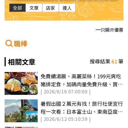
全部
文章
店家
達人
只顯示優惠
職棒
相關文章
搜尋結果
61
筆
免費續湯飯、高麗菜絲！199元爽吃
豬排定食，加碼肉量免費升級、買一
| 2026/6/16 07:00:00 |
送一
暑假出國２萬元有找！旅行社便宜行
程一次看：日本富士山、東南亞度假
| 2026/6/12 05:10:39 |
免３萬