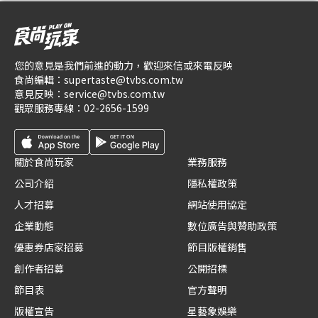
您的意見是我們前進的動力，歡迎來信或來電反映
食尚編輯：
supertaste@tvbs.com.tw
意見反映：
service@tvbs.com.tw
觀眾服務專線：
02-2656-1599
關於食尚玩家
業務服務
公司介紹
隱私權政策
人才招募
網站使用協定
企業動態
數位廣告與贊助政策
優惠券店家招募
節目版權銷售
創作者招募
公開招標
節目表
官方聲明
版權宣告
星藝象娛樂