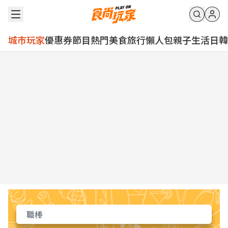
城市玩家
優惠券
節目
熱門
美食
旅行
懶人包
親子
生活
日韓