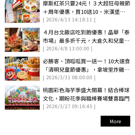
摩斯紅茶只要24元！３大超狂母親節
＋周年優惠，買10送10、米漢堡４
| 2026/4/13 14:18:11 |
送１
４月台北飯店吃到飽優惠！晶華「泰
市場」最多折千元，大倉久和兒童用
| 2026/4/8 13:00:00 |
餐免費
必勝客、頂呱呱買一送一！10大速食
「清明兒童節優惠」，拿坡里炸雞買
| 2026/3/31 08:00:00 |
６送３
桃園彩色海芋季盛大開幕！結合棒球
文化，期盼花季與職棒賽場雙喜臨門
| 2026/3/27 09:16:45 |
More