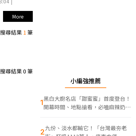
8:04 |
More
搜尋結果
1
筆
搜尋結果
0
筆
小編強推薦
黑白大廚名店「甜蜜蜜」首度登台！
1
開幕時間、地點搶看，必嗑麻辣奶油
蝦
九份、淡水都輸它！「台灣最夯老
2