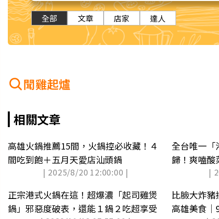
全部
文章
店家
達人
聞雞起爐
相關文章
高雄火鍋推薦15間，火鍋控必收藏！４
全台唯一「
間吃到飽＋五月天愛店汕頭鍋
歸！爽嗑酸
| 2025/8/20 12:00:00 |
| 
任夾
正宗港式火鍋在這！超爆濃「起司雞煲
比臉大炸豬
鍋」邪惡度破表，還能１鍋２吃超享受
高雄美食｜9