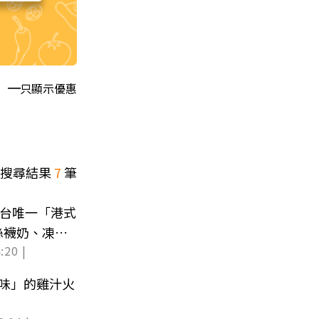
只顯示優惠
搜尋結果
7
筆
全台唯一「港式
絲襪奶、凍檸
:20 |
味」的雞汁火