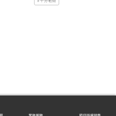
#
十分老街
募
業務服務
節目版權銷售