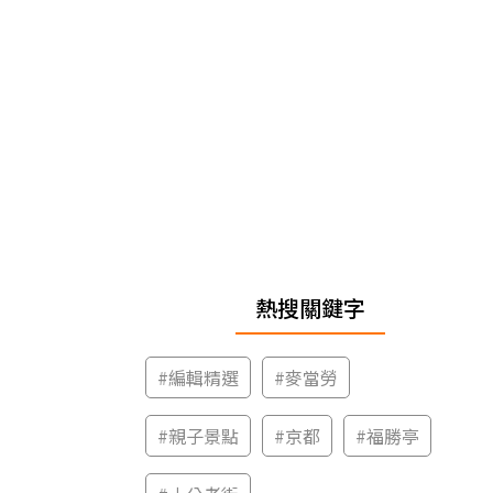
熱搜關鍵字
#
編輯精選
#
麥當勞
#
親子景點
#
京都
#
福勝亭