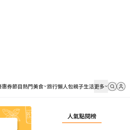
優惠券
節目
熱門
美食
旅行
懶人包
親子
生活
更多
人氣點閱榜