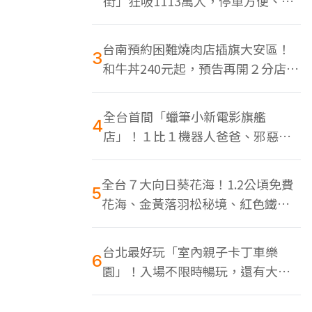
街」狂吸1113萬人，停車方便、特
色美食多
台南預約困難燒肉店插旗大安區！
3
和牛丼240元起，預告再開２分店、
地點曝光
全台首間「蠟筆小新電影旗艦
4
店」！１比１機器人爸爸、邪惡正
男，百款周邊買翻
全台７大向日葵花海！1.2公頃免費
5
花海、金黃落羽松秘境、紅色鐵橋
同框
台北最好玩「室內親子卡丁車樂
6
園」！入場不限時暢玩，還有大螢
幕Switch遊戲區