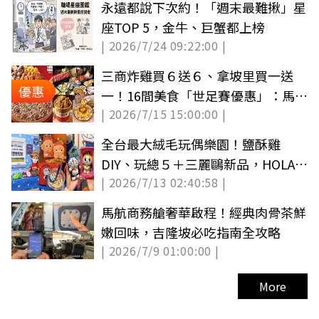
永遠都說下次約！「週末最難揪」星
座TOP 5，金牛、巨蟹都上榜
| 2026/7/24 09:22:00 |
三商炸雞買６送６、拿坡里買一送
優惠
一！16間美食「世足賽優惠」：馬辣
| 2026/7/15 15:00:00 |
送九孔鮑
全台最大絨毛玩偶樂園！鹽酥雞
DIY、玩總５＋三麗鷗新品，HOLA哆
| 2026/7/13 02:40:58 |
啦A夢新品一次看（中獎更新）
馬航商務艙奢華啟程！經典肉骨茶鮮
嫩回味，吉隆坡必吃指南全攻略
| 2026/7/9 01:00:00 |
More