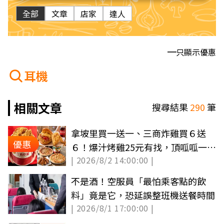
全部
文章
店家
達人
只顯示優惠
耳機
相關文章
搜尋結果
290
筆
拿坡里買一送一、三商炸雞買６送
優惠
６！爆汁烤雞25元有找，頂呱呱一斤
| 2026/8/2 14:00:00 |
雞６折
不是酒！空服員「最怕乘客點的飲
料」竟是它，恐延誤整班機送餐時間
| 2026/8/1 17:00:00 |