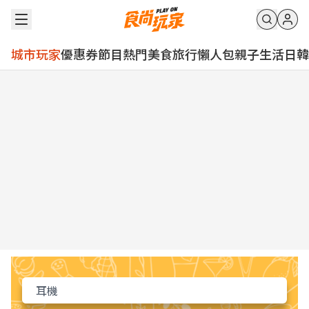
城市玩家
優惠券
節目
熱門
美食
旅行
懶人包
親子
生活
日韓