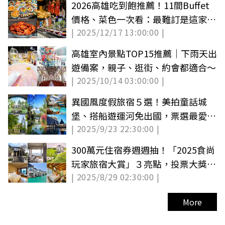
2026高雄吃到飽推薦！11間Buffet
價格、菜色一次看：最難訂是這家、
| 2025/12/17 13:00:00 |
素食天堂
高雄室內景點TOP15推薦｜下雨天出
遊備案，親子、逛街、約會都適合～
| 2025/10/14 03:00:00 |
異國風度假旅宿５選！美拍童話城
堡、搭船遊運河免出國，票選最愛抽
| 2025/9/23 22:30:00 |
住宿券
300萬元住宿券週週抽！「2025食尚
玩家旅宿大賞」３亮點，投票大獎４
| 2025/8/29 02:30:00 |
重送
More