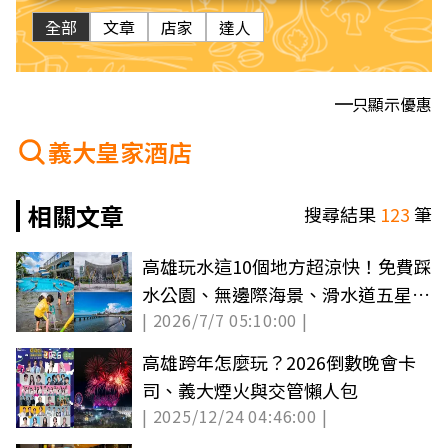
全部
文章
店家
達人
只顯示優惠
義大皇家酒店
相關文章
搜尋結果
123
筆
高雄玩水這10個地方超涼快！免費踩
水公園、無邊際海景、滑水道五星飯
| 2026/7/7 05:10:00 |
店
高雄跨年怎麼玩？2026倒數晚會卡
司、義大煙火與交管懶人包
| 2025/12/24 04:46:00 |