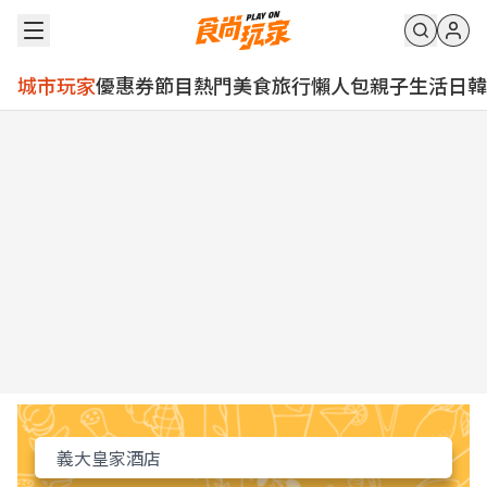
城市玩家
優惠券
節目
熱門
美食
旅行
懶人包
親子
生活
日韓