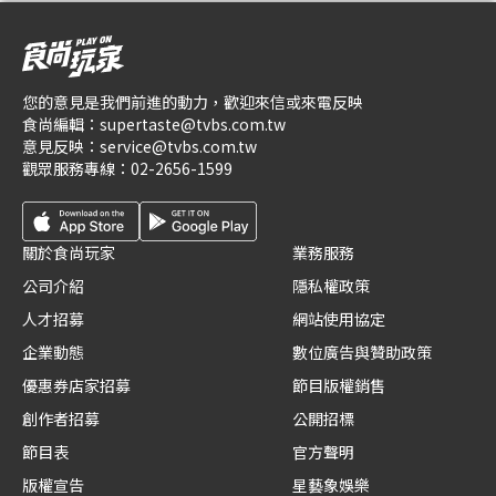
您的意見是我們前進的動力，歡迎來信或來電反映
食尚編輯：
supertaste@tvbs.com.tw
意見反映：
service@tvbs.com.tw
觀眾服務專線：
02-2656-1599
關於食尚玩家
業務服務
公司介紹
隱私權政策
人才招募
網站使用協定
企業動態
數位廣告與贊助政策
優惠券店家招募
節目版權銷售
創作者招募
公開招標
節目表
官方聲明
版權宣告
星藝象娛樂