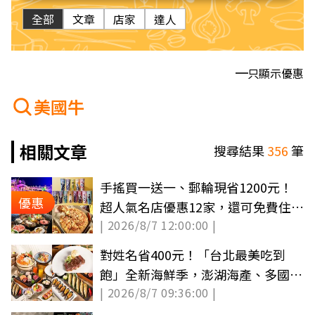
全部
文章
店家
達人
只顯示優惠
美國牛
相關文章
搜尋結果
356
筆
手搖買一送一、郵輪現省1200元！
優惠
超人氣名店優惠12家，還可免費住童
| 2026/8/7 12:00:00 |
話城堡旅宿
對姓名省400元！「台北最美吃到
飽」全新海鮮季，澎湖海產、多國料
| 2026/8/7 09:36:00 |
理無限吃