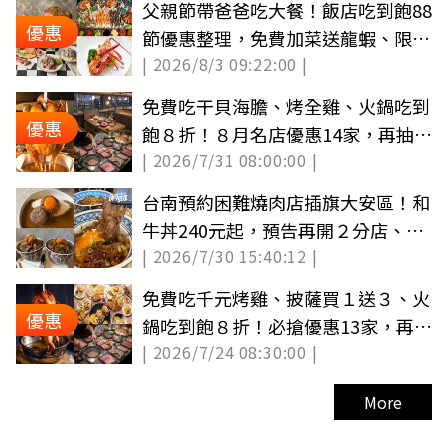
父親節帶爸爸吃大餐！飯店吃到飽88
優惠
節優惠整理，免費加菜送龍蝦、限定
| 2026/8/3 09:22:00 |
甜點
免費吃干貝海膽、烤全雞、火鍋吃到
優惠
飽８折！８月名店優惠14家，再抽古
| 2026/7/31 08:00:00 |
堡旅宿
台南預約困難燒肉店插旗大安區！和
牛丼240元起，預告再開２分店、地
| 2026/7/30 15:40:12 |
點曝光
免費吃千元烤雞、披薩買１送３、火
優惠
鍋吃到飽８折！必搶優惠13家，再抽
| 2026/7/24 08:30:00 |
海景旅宿（中獎更新）
More