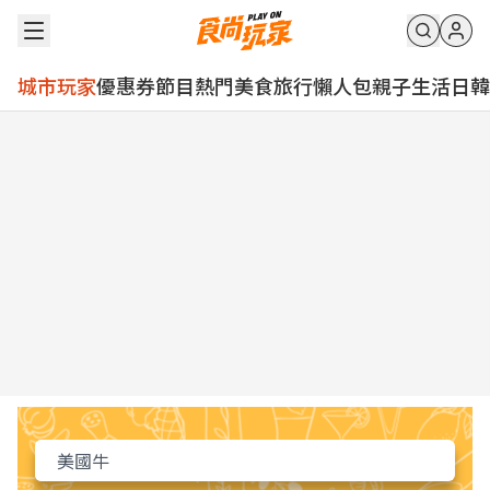
城市玩家
優惠券
節目
熱門
美食
旅行
懶人包
親子
生活
日韓