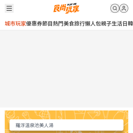
城市玩家
優惠券
節目
熱門
美食
旅行
懶人包
親子
生活
日韓