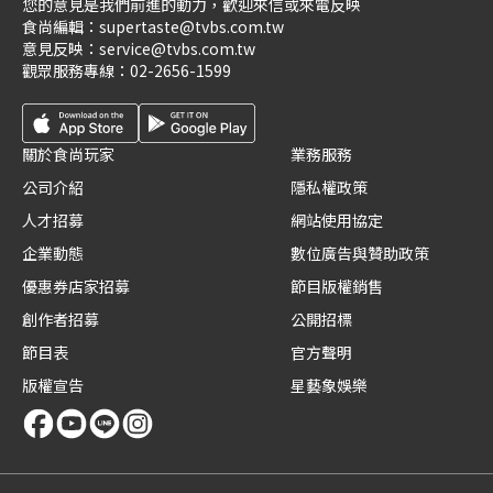
您的意見是我們前進的動力，歡迎來信或來電反映
食尚編輯：
supertaste@tvbs.com.tw
意見反映：
service@tvbs.com.tw
觀眾服務專線：
02-2656-1599
關於食尚玩家
業務服務
公司介紹
隱私權政策
人才招募
網站使用協定
企業動態
數位廣告與贊助政策
優惠券店家招募
節目版權銷售
創作者招募
公開招標
節目表
官方聲明
版權宣告
星藝象娛樂