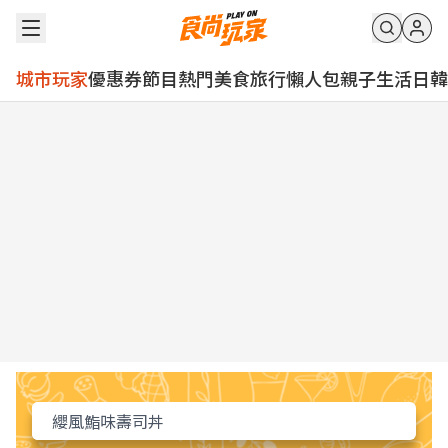
城市玩家
優惠券
節目
熱門
美食
旅行
懶人包
親子
生活
日韓