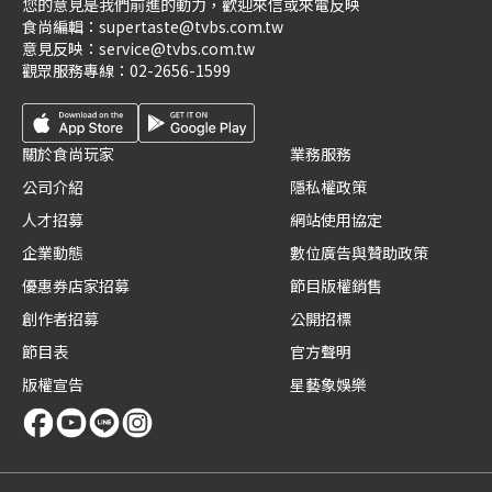
您的意見是我們前進的動力，歡迎來信或來電反映
食尚編輯：
supertaste@tvbs.com.tw
意見反映：
service@tvbs.com.tw
觀眾服務專線：
02-2656-1599
關於食尚玩家
業務服務
公司介紹
隱私權政策
人才招募
網站使用協定
企業動態
數位廣告與贊助政策
優惠券店家招募
節目版權銷售
創作者招募
公開招標
節目表
官方聲明
版權宣告
星藝象娛樂