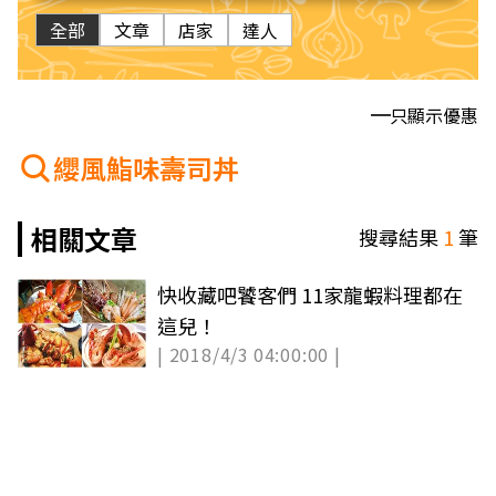
全部
文章
店家
達人
只顯示優惠
纓風鮨味壽司丼
相關文章
搜尋結果
1
筆
快收藏吧饕客們 11家龍蝦料理都在
這兒！
| 2018/4/3 04:00:00 |