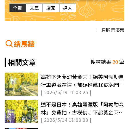
全部
文章
店家
達人
只顯示優惠
繪馬牆
相關文章
搜尋結果
20
筆
高雄下起夢幻黃金雨！絕美阿勃勒自
行車道藏在這，加碼推薦16處免門票
| 2026/5/19 11:03:25 |
祕境
這不是日本！高雄隱藏版「阿勃勒森
林」免費拍，古樸佛寺下起黃金雨超
| 2026/5/14 11:00:00 |
浪漫