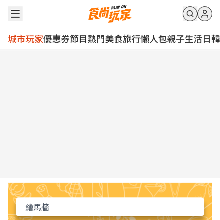
城市玩家
優惠券
節目
熱門
美食
旅行
懶人包
親子
生活
日韓