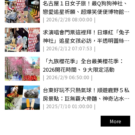
名古屋１日女子旅！最Q狗狗神社、
戀愛追星祈願、超爆笑便便博物館５
| 2026/2/28 08:00:00 |
攻略（中獎公布）
求演唱會門票這裡拜！日爆紅「兔子
神社」追星女孩必訪，半透明蕾絲御
| 2026/2/12 07:07:53 |
守美翻
「九族櫻花季」全台最美櫻花季：
2026開花時間、９大限定活動
| 2026/2/9 06:50:00 |
台東好玩不只熱氣球！順遊鹿野５私
房景點：巨無霸大骨麵、神奇沾水籤
| 2025/7/10 01:00:00 |
詩
More