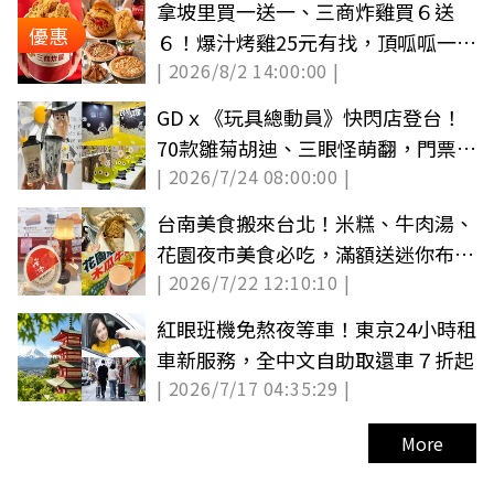
拿坡里買一送一、三商炸雞買６送
優惠
６！爆汁烤雞25元有找，頂呱呱一斤
| 2026/8/2 14:00:00 |
雞６折
GDｘ《玩具總動員》快閃店登台！
70款雛菊胡迪、三眼怪萌翻，門票資
| 2026/7/24 08:00:00 |
訊整理
台南美食搬來台北！米糕、牛肉湯、
花園夜市美食必吃，滿額送迷你布丁
| 2026/7/22 12:10:10 |
燈
紅眼班機免熬夜等車！東京24小時租
車新服務，全中文自助取還車７折起
| 2026/7/17 04:35:29 |
More