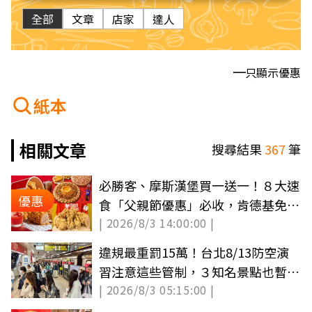
全部
文章
店家
達人
只顯示優惠
紙本
相關文章
搜尋結果
367
筆
必勝客、摩斯漢堡買一送一！８大速
優惠
食「父親節優惠」必收，肯德基免費
| 2026/8/3 14:00:00 |
送蛋塔
違規最重罰15萬！台北8/13防空演
習注意這些管制，３知名景點也暫停
| 2026/8/3 05:15:00 |
營運