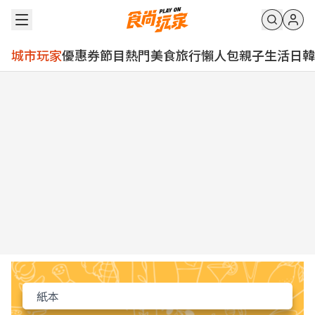
城市玩家
優惠券
節目
熱門
美食
旅行
懶人包
親子
生活
日韓