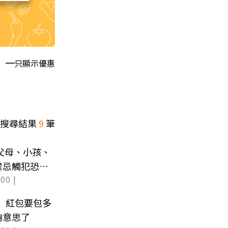
只顯示優惠
搜尋結果
9
筆
？父母、小孩、
禁忌觸犯恐漏
00 |
萬」紅包要包多
夠意思了