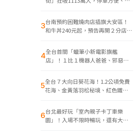
街」狂吸1113萬人，停車方便、特
色美食多
台南預約困難燒肉店插旗大安區！
3
和牛丼240元起，預告再開２分店、
地點曝光
全台首間「蠟筆小新電影旗艦
4
店」！１比１機器人爸爸、邪惡正
男，百款周邊買翻
全台７大向日葵花海！1.2公頃免費
5
花海、金黃落羽松秘境、紅色鐵橋
同框
台北最好玩「室內親子卡丁車樂
6
園」！入場不限時暢玩，還有大螢
幕Switch遊戲區