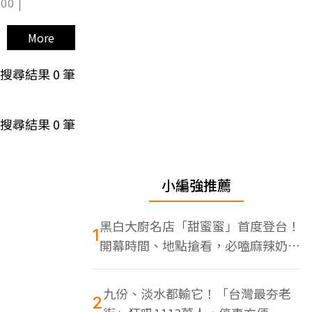
00 |
More
搜尋結果
0
筆
搜尋結果
0
筆
小編強推薦
黑白大廚名店「甜蜜蜜」首度登台！
1
開幕時間、地點搶看，必嗑麻辣奶油
蝦
九份、淡水都輸它！「台灣最夯老
2