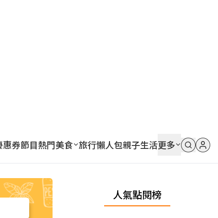
優惠券
節目
熱門
美食
旅行
懶人包
親子
生活
更多
人氣點閱榜