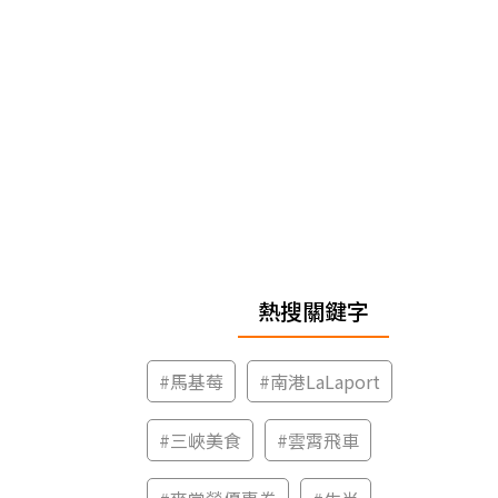
熱搜關鍵字
#
馬基莓
#
南港LaLaport
#
三峽美食
#
雲霄飛車