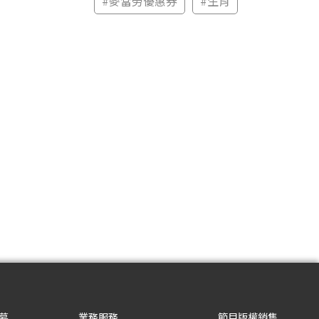
#
麥當勞優惠券
#
生肖
募
業務服務
節目版權銷售