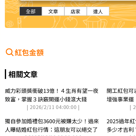
全部
文章
店家
達人
紅包金額
相關文章
威力彩頭獎衝破13億！４生肖有望一夜
開工紅包可
致富，掌握３訣竅開運小錢滾大錢
增強事業運
| 2026/2/11 04:00:00 |
| 
獨自參加婚禮包3600元被嫌太少！過來
2025過
人曝結婚紅包行情：這朋友可以絕交了
多少才吉利