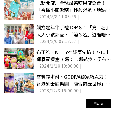
【新開店】全球最美糖果店登台！
「香檳小熊軟糖」秒殺必搶，地點、
| 2024/5/8 11:03:56 |
價格曝
網推過年伴手禮TOP８！「第１名」
大人小孩都愛，「第３名」還能暗藏
| 2024/2/6 07:13:57 |
小驚喜
布丁狗、KITTY存錢筒先搶！7-11卡
通春節禮盒10選：卡娜赫拉、伊布、
| 2024/1/10 10:00:00 |
維尼都有
雪寶霜淇淋、GODIVA獨家巧克力！
香港迪士尼樂園「魔雪奇緣世界」美
| 2023/12/3 16:00:00 |
食全特蒐（中獎公布）
More