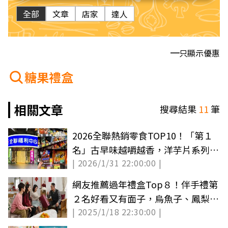
全部
文章
店家
達人
只顯示優惠
糖果禮盒
相關文章
搜尋結果
11
筆
2026全聯熱銷零食TOP10！「第１
名」古早味越嚼越香，洋芋片系列只
| 2026/1/31 22:00:00 |
排第３
網友推薦過年禮盒Top８！伴手禮第
２名好看又有面子，烏魚子、鳳梨酥
| 2025/1/18 22:30:00 |
都輸（中獎公布）