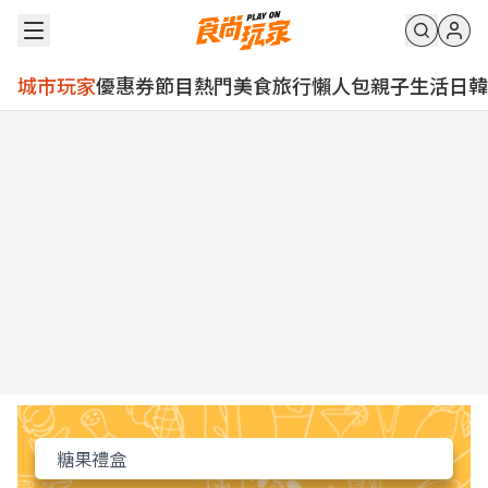
城市玩家
優惠券
節目
熱門
美食
旅行
懶人包
親子
生活
日韓