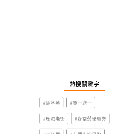
熱搜關鍵字
#
馬基莓
#
買一送一
#
鹿港老街
#
麥當勞優惠券