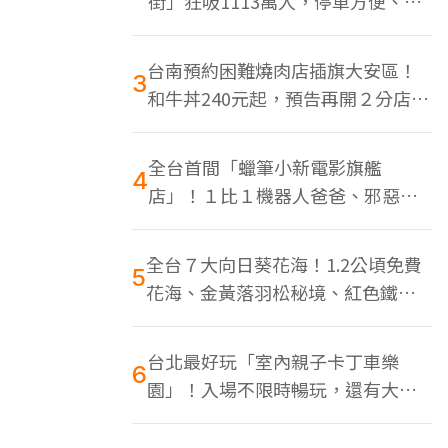
街」狂吸1113萬人，停車方便、特
色美食多
台南預約困難燒肉店插旗大安區！
3
和牛丼240元起，預告再開２分店、
地點曝光
全台首間「蠟筆小新電影旗艦
4
店」！１比１機器人爸爸、邪惡正
男，百款周邊買翻
全台７大向日葵花海！1.2公頃免費
5
花海、金黃落羽松秘境、紅色鐵橋
同框
台北最好玩「室內親子卡丁車樂
6
園」！入場不限時暢玩，還有大螢
幕Switch遊戲區