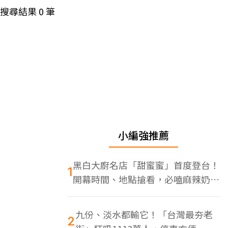
搜尋結果
0
筆
小編強推薦
黑白大廚名店「甜蜜蜜」首度登台！
1
開幕時間、地點搶看，必嗑麻辣奶油
蝦
九份、淡水都輸它！「台灣最夯老
2