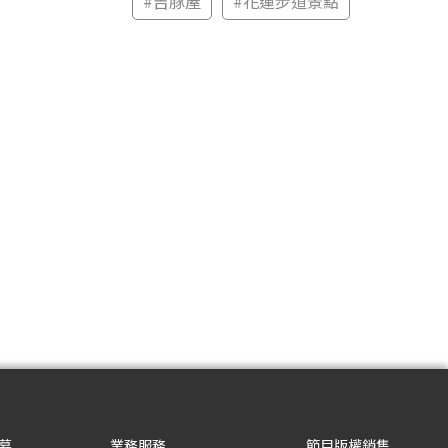
#
吉豚屋
#
花蓮步道景點
募
業務服務
節目版權銷售