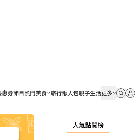
優惠券
節目
熱門
美食
旅行
懶人包
親子
生活
更多
人氣點閱榜