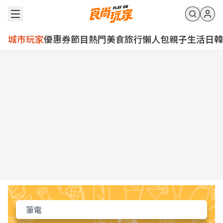
城市玩家
優惠券
節目
熱門
美食
旅行
懶人包
親子
生活
日韓