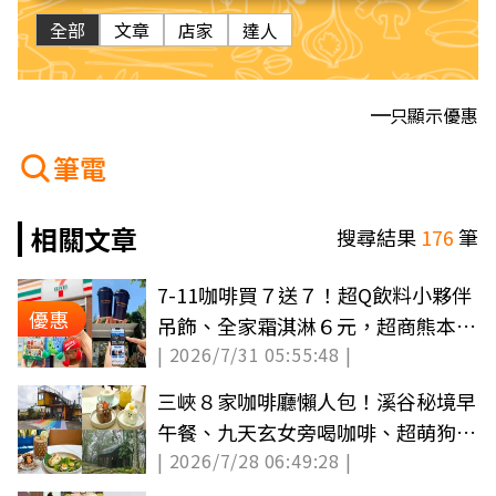
全部
文章
店家
達人
只顯示優惠
筆電
相關文章
搜尋結果
176
筆
7-11咖啡買７送７！超Q飲料小夥伴
優惠
吊飾、全家霜淇淋６元，超商熊本募
| 2026/7/31 05:55:48 |
款一覽
三峽８家咖啡廳懶人包！溪谷秘境早
午餐、九天玄女旁喝咖啡、超萌狗狗
| 2026/7/28 06:49:28 |
蛋糕