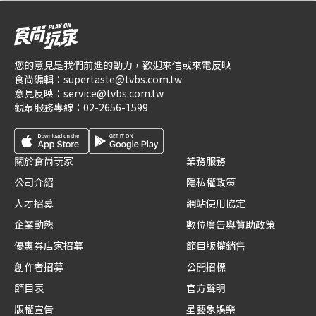
您的意見是我們前進的動力，歡迎來信或來電反映
食尚編輯：
supertaste@tvbs.com.tw
意見反映：
service@tvbs.com.tw
觀眾服務專線：
02-2656-1599
關於食尚玩家
業務服務
公司介紹
隱私權政策
人才招募
網站使用協定
企業動態
數位廣告與贊助政策
優惠券店家招募
節目版權銷售
創作者招募
公開招標
節目表
官方聲明
版權宣告
星藝象娛樂