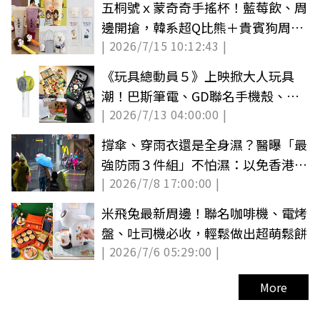
五桐號ｘ蒙奇奇手搖杯！藍莓飲、周
邊開搶，韓系超Q比熊＋貴賓狗周邊
| 2026/7/15 10:12:43 |
同步收
《玩具總動員５》上映掀大人玩具
潮！巴斯筆電、GD聯名手機殼、三
| 2026/7/13 04:00:00 |
眼怪冷風扇
撐傘、穿雨衣還是全身濕？醫曝「最
強防雨３件組」不怕濕：以免香港
| 2026/7/8 17:00:00 |
腳、失溫
米飛兔最新周邊！聯名咖啡機、電烤
盤、吐司機必收，輕鬆做出超萌鬆餅
| 2026/7/6 05:29:00 |
More