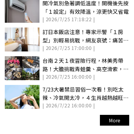
開冷氣別急著調低溫度！開機後先按
「１設定」有效降溫，涼更快又省電
| 2026/7/25 17:18:22 |
訂日本飯店注意！專家示警「１房
型」別輕易挑戰，網友哀號：痛苦到
| 2026/7/25 17:00:00 |
整晚沒睡
台南２天１夜冒險行程，林美秀帶
路！大膽挑戰青蛙羹、高空滑索，現
| 2026/7/25 16:00:00 |
採愛文芒果
7/23大暑禁忌習俗一次看！別吃太
辣、冷氣開太冷，４生肖越熱越旺發
| 2026/7/22 16:00:00 |
大財
More