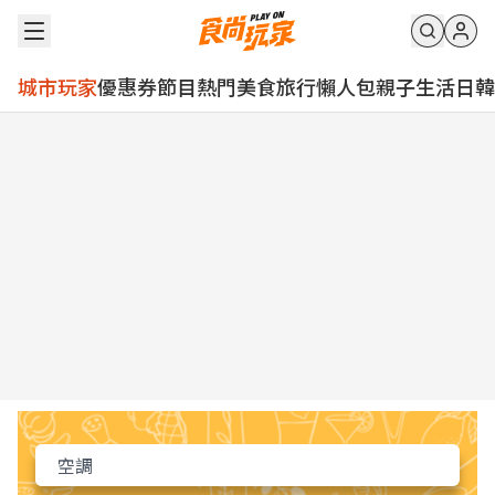
城市玩家
優惠券
節目
熱門
美食
旅行
懶人包
親子
生活
日韓