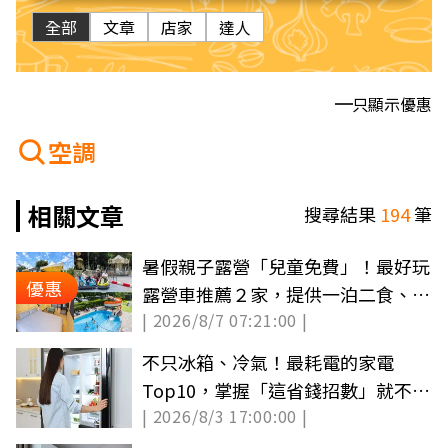
全部
文章
店家
達人
只顯示優惠
空調
相關文章
搜尋結果
194
筆
暑假親子露營「兒童免費」！最好玩
優惠
露營車推薦２家，提供一泊二食、暢
| 2026/8/7 07:21:00 |
玩樂園
不只冰箱、冷氣！最耗電的家電
Top10，掌握「這省錢招數」就不怕
| 2026/8/3 17:00:00 |
吃電怪獸