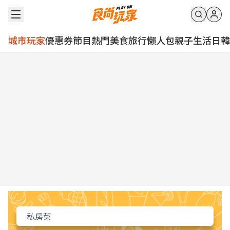
城市玩家
優惠券
節目
熱門
美食
旅行
懶人包
親子
生活
日韓