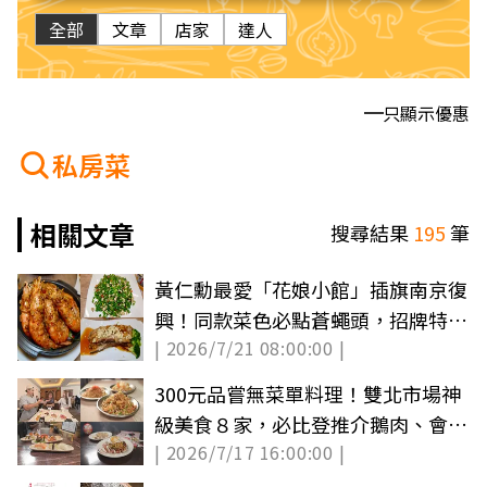
全部
文章
店家
達人
只顯示優惠
私房菜
相關文章
搜尋結果
195
筆
黃仁勳最愛「花娘小館」插旗南京復
興！同款菜色必點蒼蠅頭，招牌特色
| 2026/7/21 08:00:00 |
菜一次看
300元品嘗無菜單料理！雙北市場神
級美食８家，必比登推介鵝肉、會跳
| 2026/7/17 16:00:00 |
舞的創意炒飯