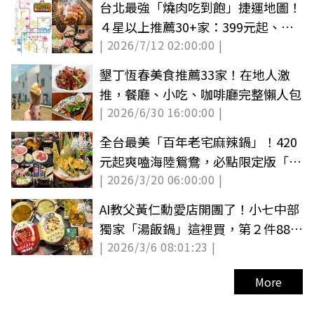
台北最強「燒肉吃到飽」捷運地圖！
４星以上推薦30+家：399元起、火
| 2026/7/12 02:00:00 |
烤兩吃
墾丁恆春美食推薦33家！在地人激
推，餐廳、小吃、咖啡廳完整懶人包
| 2026/6/30 16:00:00 |
全台最美「百年老宅麻辣鍋」！420
元起爽嗑海陸鴛鴦，必點限定版「雞
| 2026/3/20 06:00:00 |
煲蟹鍋」
AI教父黃仁勳愛店開團了！小七中部
獨家「湯飯鍋」這裡買，第２件88折
| 2026/3/6 08:01:23 |
爽嗑
More