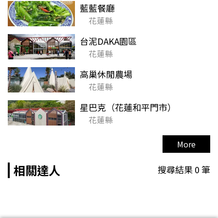
藍藍餐廳
花蓮縣
台泥DAKA園區
花蓮縣
高巢休閒農場
花蓮縣
星巴克（花蓮和平門市）
花蓮縣
More
相關達人
搜尋結果
0
筆