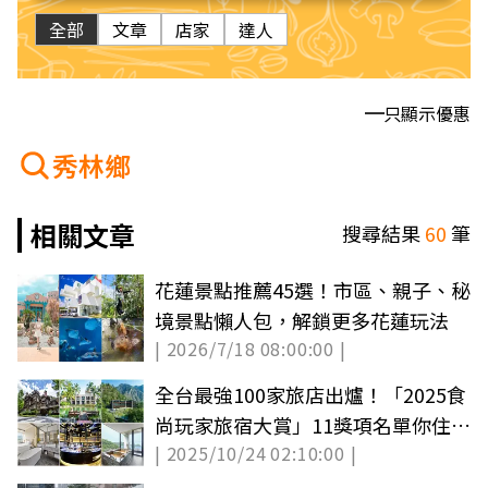
全部
文章
店家
達人
只顯示優惠
秀林鄉
相關文章
搜尋結果
60
筆
花蓮景點推薦45選！市區、親子、秘
境景點懶人包，解鎖更多花蓮玩法
| 2026/7/18 08:00:00 |
全台最強100家旅店出爐！「2025食
尚玩家旅宿大賞」11獎項名單你住過
| 2025/10/24 02:10:00 |
幾間？（中獎公布）