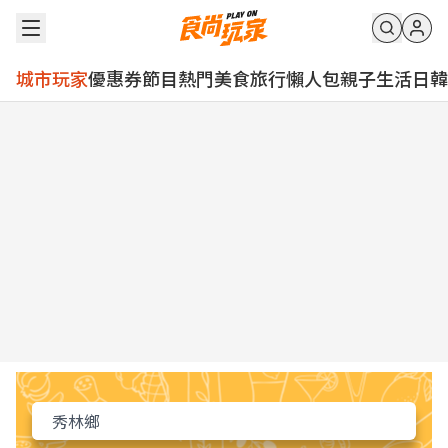
城市玩家
優惠券
節目
熱門
美食
旅行
懶人包
親子
生活
日韓