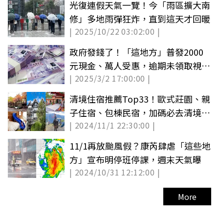
光復連假天氣一覽！今「雨區擴大南
修」多地雨彈狂炸，直到這天才回暖
| 2025/10/22 03:02:00 |
政府發錢了！「這地方」普發2000
元現金、萬人受惠，逾期未領取視同
| 2025/3/2 17:00:00 |
放棄
清境住宿推薦Top33！歐式莊園、親
子住宿、包棟民宿，加碼必去清境景
| 2024/11/1 22:30:00 |
點
11/1再放颱風假？康芮肆虐「這些地
方」宣布明停班停課，週末天氣曝
| 2024/10/31 12:12:00 |
More