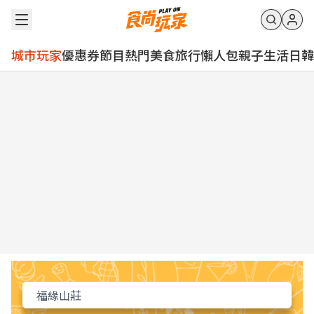
城市玩家
優惠券
節目
熱門
美食
旅行
懶人包
親子
生活
日韓