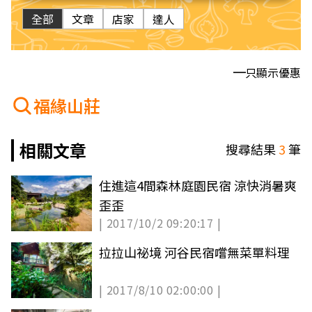
全部
文章
店家
達人
只顯示優惠
福緣山莊
相關文章
搜尋結果
3
筆
住進這4間森林庭園民宿 涼快消暑爽
歪歪
| 2017/10/2 09:20:17 |
拉拉山祕境 河谷民宿嚐無菜單料理
| 2017/8/10 02:00:00 |