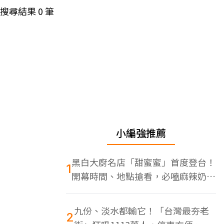
搜尋結果
0
筆
小編強推薦
黑白大廚名店「甜蜜蜜」首度登台！
1
開幕時間、地點搶看，必嗑麻辣奶油
蝦
九份、淡水都輸它！「台灣最夯老
2