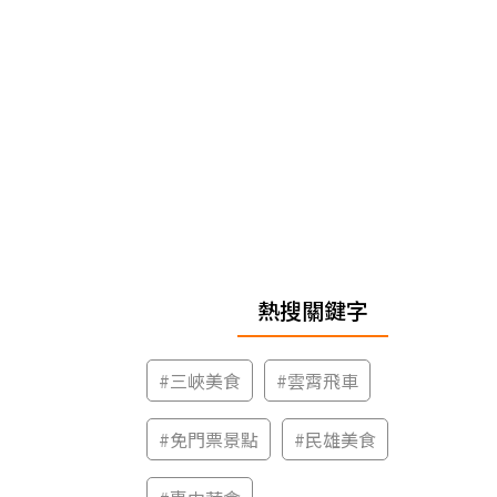
熱搜關鍵字
#
三峽美食
#
雲霄飛車
#
免門票景點
#
民雄美食