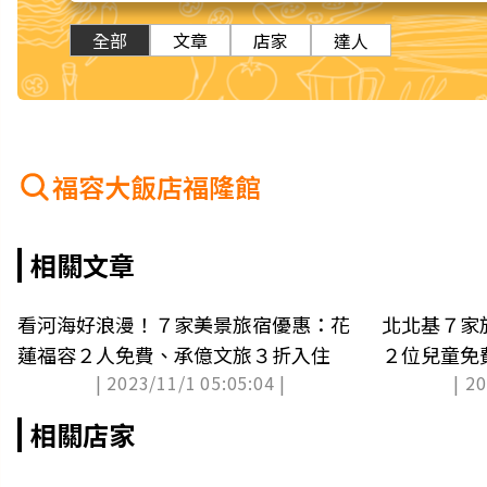
全部
文章
店家
達人
福容大飯店福隆館
相關文章
看河海好浪漫！７家美景旅宿優惠：花
北北基７家
蓮福容２人免費、承億文旅３折入住
２位兒童免
| 2023/11/1 05:05:04 |
| 2
相關店家