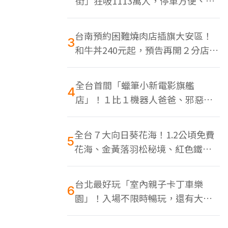
街」狂吸1113萬人，停車方便、特
色美食多
台南預約困難燒肉店插旗大安區！
3
和牛丼240元起，預告再開２分店、
地點曝光
全台首間「蠟筆小新電影旗艦
4
店」！１比１機器人爸爸、邪惡正
男，百款周邊買翻
全台７大向日葵花海！1.2公頃免費
5
花海、金黃落羽松秘境、紅色鐵橋
同框
台北最好玩「室內親子卡丁車樂
6
園」！入場不限時暢玩，還有大螢
幕Switch遊戲區