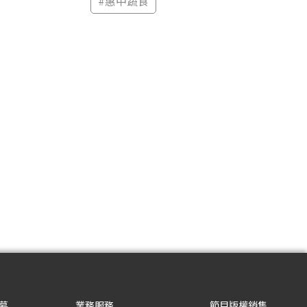
#
惠中蔬食
募
業務服務
節目版權銷售