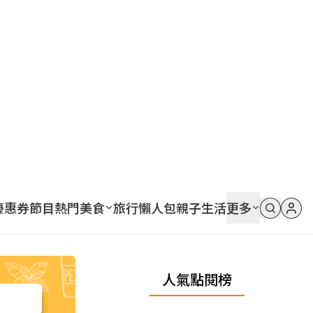
優惠券
節目
熱門
美食
旅行
懶人包
親子
生活
更多
人氣點閱榜