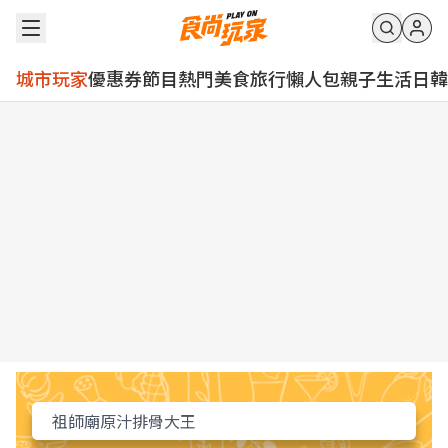
城市玩家
優惠券
節目
熱門
美食
旅行
懶人包
親子
生活
日韓