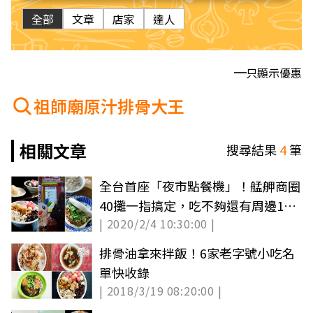
全部
文章
店家
達人
只顯示優惠
祖師廟原汁排骨大王
相關文章
搜尋結果
4
筆
全台首座「夜市點餐機」！艋舺商圈
40攤一指搞定，吃不夠還有周邊13
| 2020/2/4 10:30:00 |
家古早味
排骨油拿來拌飯！6家老字號小吃名
單快收錄
| 2018/3/19 08:20:00 |