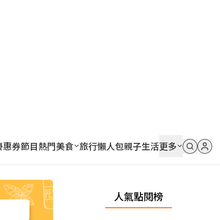
優惠券
節目
熱門
美食
旅行
懶人包
親子
生活
更多
人氣點閱榜