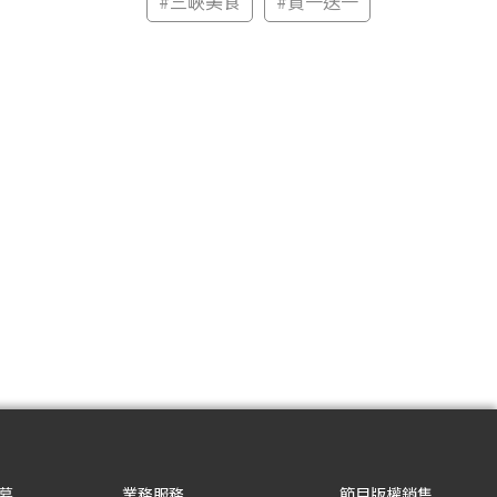
#
三峽美食
#
買一送一
募
業務服務
節目版權銷售