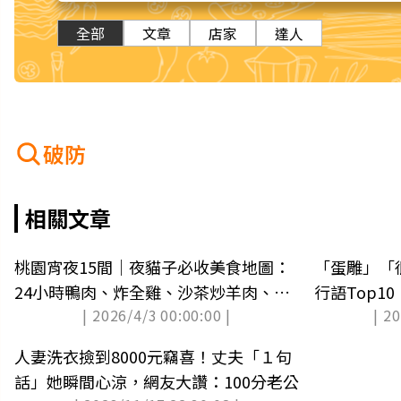
全部
文章
店家
達人
破防
相關文章
桃園宵夜15間｜夜貓子必收美食地圖：
「蛋雕」「
24小時鴨肉、炸全雞、沙茶炒羊肉、三
行語Top1
| 2026/4/3 00:00:00 |
| 2
杯滷味炒泡麵
人妻洗衣撿到8000元竊喜！丈夫「１句
話」她瞬間心涼，網友大讚：100分老公