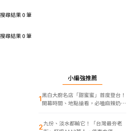
搜尋結果
0
筆
搜尋結果
0
筆
小編強推薦
黑白大廚名店「甜蜜蜜」首度登台！
1
開幕時間、地點搶看，必嗑麻辣奶油
蝦
九份、淡水都輸它！「台灣最夯老
2