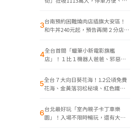
街」狂吸1113萬人，停車方便、特
色美食多
台南預約困難燒肉店插旗大安區！
3
和牛丼240元起，預告再開２分店、
地點曝光
全台首間「蠟筆小新電影旗艦
4
店」！１比１機器人爸爸、邪惡正
男，百款周邊買翻
全台７大向日葵花海！1.2公頃免費
5
花海、金黃落羽松秘境、紅色鐵橋
同框
台北最好玩「室內親子卡丁車樂
6
園」！入場不限時暢玩，還有大螢
幕Switch遊戲區