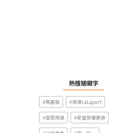
熱搜關鍵字
#
馬基莓
#
南港LaLaport
#
雲霄飛車
#
麥當勞優惠券