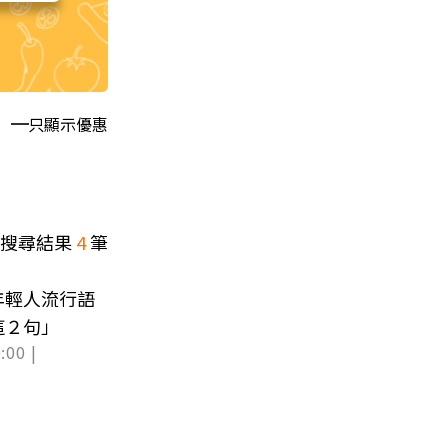
只顯示優惠
搜尋結果
4
筆
年輕人流行語
這２句」
:00 |